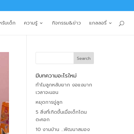
หรับเด็ก
ความรู้
กิจกรรม&ข่าว
แกลลอรี่
มีบทความอะไรใหม่
ทำไมลูกหลับยาก งอแงมาก
เวลาจะนอน
หยุดการขู่ลูก
5 สิ่งที่เกิดขึ้นเมื่อเด็กโดน
ตะคอก
10 งานบ้าน …พัฒนาสมอง