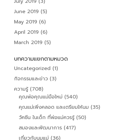
July 2019
(3)
June 2019
(5)
May 2019
(6)
April 2019
(6)
March 2019
(5)
บทความแยกตามหมวด
Uncategorized
(1)
กิจกรรมและข่าว
(3)
ความรู้
(708)
คุณพ่อคุณแม่มือใหม่
(540)
คุณแม่เพิ่งคลอด และเตรียมให้นม
(35)
วัคซีน ในเด็ก ที่พ่อแม่ควรรู้
(50)
สมองและพัฒนาการ
(417)
เกี่ยวกับนมแม่
(36)