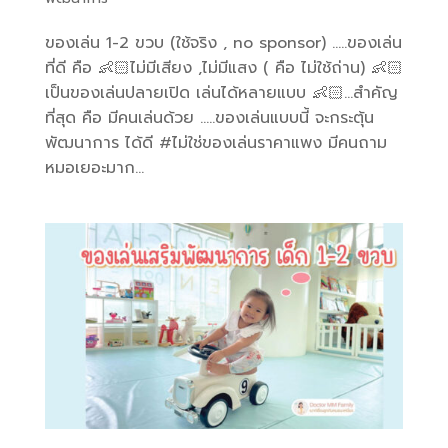
ของเล่น 1-2 ขวบ (ใช้จริง , no sponsor) …..ของเล่น
ที่ดี คือ 👶🏻ไม่มีเสียง ,ไม่มีแสง ( คือ ไม่ใช้ถ่าน) 👶🏻
เป็นของเล่นปลายเปิด เล่นได้หลายแบบ 👶🏻…สำคัญ
ที่สุด คือ มีคนเล่นด้วย …..ของเล่นแบบนี้ จะกระตุ้น
พัฒนาการ ได้ดี #ไม่ใช่ของเล่นราคาแพง มีคนถาม
หมอเยอะมาก...