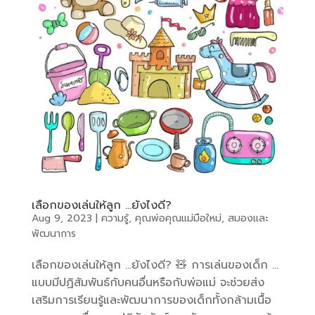
เลือกของเล่นให้ลูก …ยังไงดี?
Aug 9, 2023
|
ความรู้
,
คุณพ่อคุณแม่มือใหม่
,
สมองและ
พัฒนาการ
เลือกของเล่นให้ลูก …ยังไงดี? 🧸 การเล่นของเด็ก …
แบบมีปฏิสัมพันธ์กับคนอื่นหรือกับพ่อแม่ จะช่วยส่ง
เสริมการเรียนรู้และพัฒนาการของเด็กทั้งกล้ามเนื้อ