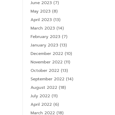
June 2023
(7)
May 2023
(8)
April 2023
(13)
March 2023
(14)
February 2023
(7)
January 2023
(13)
December 2022
(10)
November 2022
(11)
October 2022
(13)
September 2022
(14)
August 2022
(18)
July 2022
(11)
April 2022
(6)
March 2022
(18)