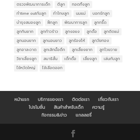
ตรวจพัฒนาการเด็ก
ตีลูก
ทอดทิ้งลูก
ทำtime outกับลูก
ทำโทษลูก
นมแม่
บอกรักลูก
บำรุงสมองลูก
ฝึกลูก
พัฒนาการลูก
ลูกกรี๊ด
ลูกกินยาก
ลูกก้าวร้าว
ลูกงอแง
ลูกดื้อ
ลูกติดแม่
ลูกนอนยาก
ลูกนอนยาว
ลูกร้องไห้
ลูกวัยทอง
ลูกอาละวาด
ลูกเลิกมื้อดึก
ลูกเลี้ยงยาก
ลูกโวยวาย
วิชาเลี้ยงลูก
สมาธิสั้น
เด็กดื้อ
เลี้ยงลูก
เล่นกับลูก
ไข้หวัดใหญ่
ไข้เลือดออก
หน้าแรก
บริการของเรา
ติดต่อเรา
เกี่ยวกับเรา
โปรโมชั่น
สินค้าสำหรับเด็ก
ความรู้
กิจกรรม&ข่าว
แกลลอรี่