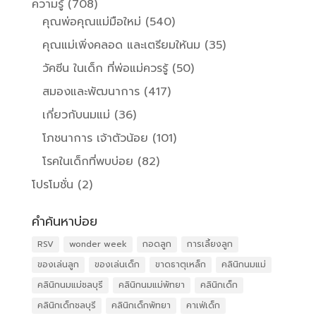
ความรู้
(708)
คุณพ่อคุณแม่มือใหม่
(540)
คุณแม่เพิ่งคลอด และเตรียมให้นม
(35)
วัคซีน ในเด็ก ที่พ่อแม่ควรรู้
(50)
สมองและพัฒนาการ
(417)
เกี่ยวกับนมแม่
(36)
โภชนาการ เจ้าตัวน้อย
(101)
โรคในเด็กที่พบบ่อย
(82)
โปรโมชั่น
(2)
คำค้นหาบ่อย
RSV
wonder week
กอดลูก
การเลี้ยงลูก
ของเล่นลูก
ของเล่นเด็ก
ขาดธาตุเหล็ก
คลินิกนมแม่
คลินิกนมแม่ชลบุรี
คลินิกนมแม่พัทยา
คลินิกเด็ก
คลินิกเด็กชลบุรี
คลินิกเด็กพัทยา
คาเฟ่เด็ก