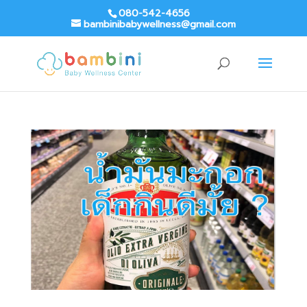
080-542-4656
bambinibabywellness@gmail.com