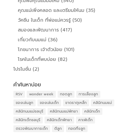
คุณพ่อคุณแม่มือใหม่
(540)
คุณแม่เพิ่งคลอด และเตรียมให้นม
(35)
วัคซีน ในเด็ก ที่พ่อแม่ควรรู้
(50)
สมองและพัฒนาการ
(417)
เกี่ยวกับนมแม่
(36)
โภชนาการ เจ้าตัวน้อย
(101)
โรคในเด็กที่พบบ่อย
(82)
โปรโมชั่น
(2)
คำค้นหาบ่อย
RSV
wonder week
กอดลูก
การเลี้ยงลูก
ของเล่นลูก
ของเล่นเด็ก
ขาดธาตุเหล็ก
คลินิกนมแม่
คลินิกนมแม่ชลบุรี
คลินิกนมแม่พัทยา
คลินิกเด็ก
คลินิกเด็กชลบุรี
คลินิกเด็กพัทยา
คาเฟ่เด็ก
ตรวจพัฒนาการเด็ก
ตีลูก
ทอดทิ้งลูก