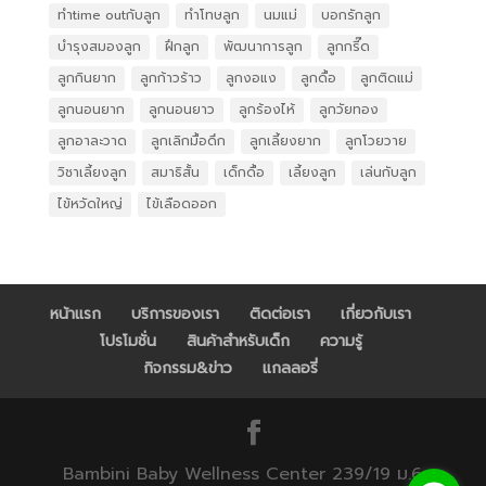
ทำtime outกับลูก
ทำโทษลูก
นมแม่
บอกรักลูก
บำรุงสมองลูก
ฝึกลูก
พัฒนาการลูก
ลูกกรี๊ด
ลูกกินยาก
ลูกก้าวร้าว
ลูกงอแง
ลูกดื้อ
ลูกติดแม่
ลูกนอนยาก
ลูกนอนยาว
ลูกร้องไห้
ลูกวัยทอง
ลูกอาละวาด
ลูกเลิกมื้อดึก
ลูกเลี้ยงยาก
ลูกโวยวาย
วิชาเลี้ยงลูก
สมาธิสั้น
เด็กดื้อ
เลี้ยงลูก
เล่นกับลูก
ไข้หวัดใหญ่
ไข้เลือดออก
หน้าแรก
บริการของเรา
ติดต่อเรา
เกี่ยวกับเรา
โปรโมชั่น
สินค้าสำหรับเด็ก
ความรู้
กิจกรรม&ข่าว
แกลลอรี่
Bambini Baby Wellness Center 239/19 ม.6