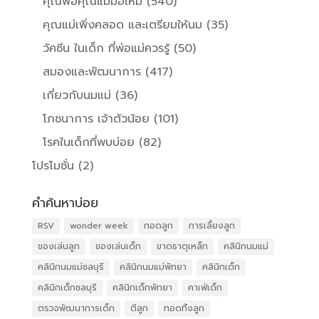
คุณพ่อคุณแม่มือใหม่
(540)
คุณแม่เพิ่งคลอด และเตรียมให้นม
(35)
วัคซีน ในเด็ก ที่พ่อแม่ควรรู้
(50)
สมองและพัฒนาการ
(417)
เกี่ยวกับนมแม่
(36)
โภชนาการ เจ้าตัวน้อย
(101)
โรคในเด็กที่พบบ่อย
(82)
โปรโมชั่น
(2)
คำค้นหาบ่อย
RSV
wonder week
กอดลูก
การเลี้ยงลูก
ของเล่นลูก
ของเล่นเด็ก
ขาดธาตุเหล็ก
คลินิกนมแม่
คลินิกนมแม่ชลบุรี
คลินิกนมแม่พัทยา
คลินิกเด็ก
คลินิกเด็กชลบุรี
คลินิกเด็กพัทยา
คาเฟ่เด็ก
ตรวจพัฒนาการเด็ก
ตีลูก
ทอดทิ้งลูก