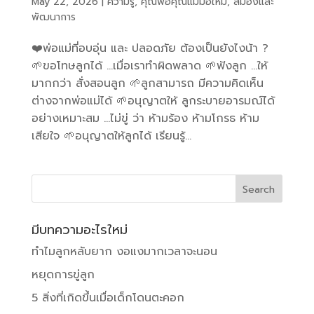
May 22, 2026
|
ความรู้
,
คุณพ่อคุณแม่มือใหม่
,
สมองและ
พัฒนาการ
❤️พ่อแม่ที่อบอุ่น และ ปลอดภัย ต้องเป็นยังไงน้า ?
🌱ขอโทษลูกได้ …เมื่อเราทำผิดพลาด 🌱ฟังลูก …ให้
มากกว่า สั่งสอนลูก 🌱ลูกสามารถ มีความคิดเห็น
ต่างจากพ่อแม่ได้ 🌱อนุญาตให้ ลูกระบายอารมณ์ได้
อย่างเหมาะสม …ไม่ขู่ ว่า ห้ามร้อง ห้ามโกรธ ห้าม
เสียใจ 🌱อนุญาตให้ลูกได้ เรียนรู้...
มีบทความอะไรใหม่
ทำไมลูกหลับยาก งอแงมากเวลาจะนอน
หยุดการขู่ลูก
5 สิ่งที่เกิดขึ้นเมื่อเด็กโดนตะคอก