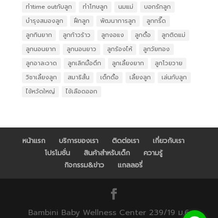
ทำtime outกับลูก
ทำโทษลูก
นมแม่
บอกรักลูก
บำรุงสมองลูก
ฝึกลูก
พัฒนาการลูก
ลูกกรี๊ด
ลูกกินยาก
ลูกก้าวร้าว
ลูกงอแง
ลูกดื้อ
ลูกติดแม่
ลูกนอนยาก
ลูกนอนยาว
ลูกร้องไห้
ลูกวัยทอง
ลูกอาละวาด
ลูกเลิกมื้อดึก
ลูกเลี้ยงยาก
ลูกโวยวาย
วิชาเลี้ยงลูก
สมาธิสั้น
เด็กดื้อ
เลี้ยงลูก
เล่นกับลูก
ไข้หวัดใหญ่
ไข้เลือดออก
หน้าแรก
บริการของเรา
ติดต่อเรา
เกี่ยวกับเรา
โปรโมชั่น
สินค้าสำหรับเด็ก
ความรู้
กิจกรรม&ข่าว
แกลลอรี่
Bambini Baby Wellness Center 239/19 ม.6