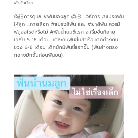
เจ้าตัวน้อย
👼🏻การดูแล #ฟันของลูก 👼🏻 …วิธีการ #แปรงฟัน
ให้ลูก …การเลือก #แปรงสีฟัน และ #ยาสีฟัน ควรมี
ฟลูออไรด์หรือไม่ #ฟันน้ำนมซี่แรก จะเริ่มขึ้นที่อายุ
เฉลี่ย 5-18 เดือน แต่ละคนฟันขึ้นช้าเร็วแตกต่างกัน
ช่วง 6-8 เดือน เด็กมักมีฟันซี่แรกข้ึน (ฟันล่างตรง
กลางมักข้ึนก่อนฟันบน)...