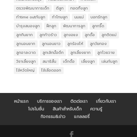
ตรวจพัฒนาการเด็ก
ตีลูก
ทอดทิ้งลูก
ทำtime outกับลูก
ทำโทษลูก
นมแม่
บอกรักลูก
บำรุงสมองลูก
ฝึกลูก
พัฒนาการลูก
ลูกกรี๊ด
ลูกกินยาก
ลูกก้าวร้าว
ลูกงอแง
ลูกดื้อ
ลูกติดแม่
ลูกนอนยาก
ลูกนอนยาว
ลูกร้องไห้
ลูกวัยทอง
ลูกอาละวาด
ลูกเลิกมื้อดึก
ลูกเลี้ยงยาก
ลูกโวยวาย
วิชาเลี้ยงลูก
สมาธิสั้น
เด็กดื้อ
เลี้ยงลูก
เล่นกับลูก
ไข้หวัดใหญ่
ไข้เลือดออก
หน้าแรก
บริการของเรา
ติดต่อเรา
เกี่ยวกับเรา
โปรโมชั่น
สินค้าสำหรับเด็ก
ความรู้
กิจกรรม&ข่าว
แกลลอรี่