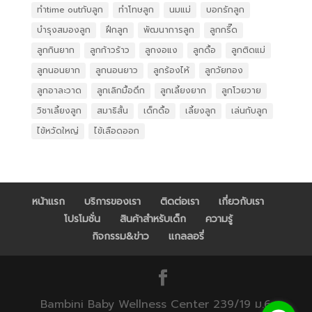
ทำtime outกับลูก
ทำโทษลูก
นมแม่
บอกรักลูก
บำรุงสมองลูก
ฝึกลูก
พัฒนาการลูก
ลูกกรี๊ด
ลูกกินยาก
ลูกก้าวร้าว
ลูกงอแง
ลูกดื้อ
ลูกติดแม่
ลูกนอนยาก
ลูกนอนยาว
ลูกร้องไห้
ลูกวัยทอง
ลูกอาละวาด
ลูกเลิกมื้อดึก
ลูกเลี้ยงยาก
ลูกโวยวาย
วิชาเลี้ยงลูก
สมาธิสั้น
เด็กดื้อ
เลี้ยงลูก
เล่นกับลูก
ไข้หวัดใหญ่
ไข้เลือดออก
หน้าแรก
บริการของเรา
ติดต่อเรา
เกี่ยวกับเรา
โปรโมชั่น
สินค้าสำหรับเด็ก
ความรู้
กิจกรรม&ข่าว
แกลลอรี่
Bambini Baby Wellness Center 239/19 ม.6