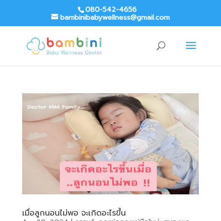
080-542-4656
bambinibabywellness@gmail.com
เมื่อลูกนอนไม่พอ จะเกิดอะไรขึ้น