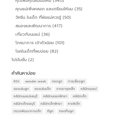
คุณพ่อคุณแม่มือใหม่
(540)
คุณแม่เพิ่งคลอด และเตรียมให้นม
(35)
วัคซีน ในเด็ก ที่พ่อแม่ควรรู้
(50)
สมองและพัฒนาการ
(417)
เกี่ยวกับนมแม่
(36)
โภชนาการ เจ้าตัวน้อย
(101)
โรคในเด็กที่พบบ่อย
(82)
โปรโมชั่น
(2)
คำค้นหาบ่อย
RSV
wonder week
กอดลูก
การเลี้ยงลูก
ของเล่นลูก
ของเล่นเด็ก
ขาดธาตุเหล็ก
คลินิกนมแม่
คลินิกนมแม่ชลบุรี
คลินิกนมแม่พัทยา
คลินิกเด็ก
คลินิกเด็กชลบุรี
คลินิกเด็กพัทยา
คาเฟ่เด็ก
ตรวจพัฒนาการเด็ก
ตีลูก
ทอดทิ้งลูก