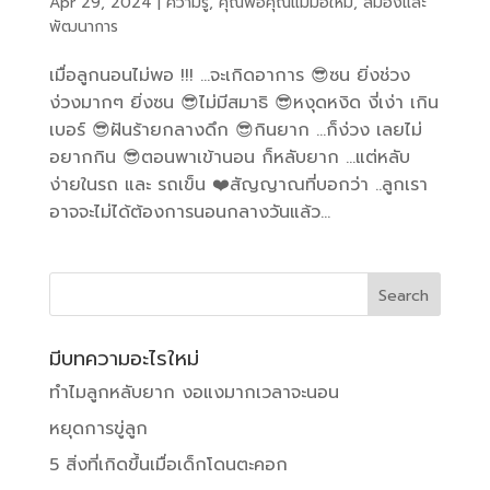
Apr 29, 2024
|
ความรู้
,
คุณพ่อคุณแม่มือใหม่
,
สมองและ
พัฒนาการ
เมื่อลูกนอนไม่พอ !!! …จะเกิดอาการ 😎ซน ยิ่งช่วง
ง่วงมากๆ ยิ่งซน 😎ไม่มีสมาธิ 😎หงุดหงิด งี่เง่า เกิน
เบอร์ 😎ฝันร้ายกลางดึก 😎กินยาก …ก็ง่วง เลยไม่
อยากกิน 😎ตอนพาเข้านอน ก็หลับยาก …แต่หลับ
ง่ายในรถ และ รถเข็น ❤️สัญญาณที่บอกว่า ..ลูกเรา
อาจจะไม่ได้ต้องการนอนกลางวันแล้ว...
มีบทความอะไรใหม่
ทำไมลูกหลับยาก งอแงมากเวลาจะนอน
หยุดการขู่ลูก
5 สิ่งที่เกิดขึ้นเมื่อเด็กโดนตะคอก