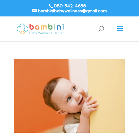
080-542-4656
bambinibabywellness@gmail.com