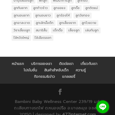
บำรุงสมองลูก
ฝึกลูก
พัฒนาการลูก
ลูกกรี๊ด
ลูกกินยาก
ลูกก้าวร้าว
ลูกงอแง
ลูกดื้อ
ลูกติดแม่
ลูกนอนยาก
ลูกนอนยาว
ลูกร้องไห้
ลูกวัยทอง
ลูกอาละวาด
ลูกเลิกมื้อดึก
ลูกเลี้ยงยาก
ลูกโวยวาย
วิชาเลี้ยงลูก
สมาธิสั้น
เด็กดื้อ
เลี้ยงลูก
เล่นกับลูก
ไข้หวัดใหญ่
ไข้เลือดออก
หน้าแรก
บริการของเรา
ติดต่อเรา
เกี่ยวกับเรา
โปรโมชั่น
สินค้าสำหรับเด็ก
ความรู้
กิจกรรม&ข่าว
แกลลอรี่
Bambini Baby Wellness Center 239/19 ม.6
ถ.เลียบทางรถไฟ ต.หนองปรือ อ.บางละมุง จ.ชลบุรี
20150 | designed by
477internet.com