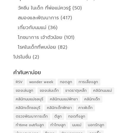
วัคซีน ในเด็ก ที่พ่อแม่ควรรู้
(50)
สมองและพัฒนาการ
(417)
เกี่ยวกับนมแม่
(36)
โภชนาการ เจ้าตัวน้อย
(101)
โรคในเด็กที่พบบ่อย
(82)
โปรโมชั่น
(2)
คำค้นหาบ่อย
RSV
wonder week
กอดลูก
การเลี้ยงลูก
ของเล่นลูก
ของเล่นเด็ก
ขาดธาตุเหล็ก
คลินิกนมแม่
คลินิกนมแม่ชลบุรี
คลินิกนมแม่พัทยา
คลินิกเด็ก
คลินิกเด็กชลบุรี
คลินิกเด็กพัทยา
คาเฟ่เด็ก
ตรวจพัฒนาการเด็ก
ตีลูก
ทอดทิ้งลูก
ทำtime outกับลูก
ทำโทษลูก
นมแม่
บอกรักลูก