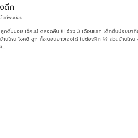
างดึก
ด็กที่พบบ่อย
! ลูกตื่นบ่อย เช็คแม่ ตลอดคืน !!! ช่วง 3 เดือนแรก เด็กตื่นบ่อยมาก
….บ้านไหน โชคดี ลูก ก็จะนอนยาวเองได้ ไม่ต้องฝึก 😁 ส่วนบ้านไหน 
...