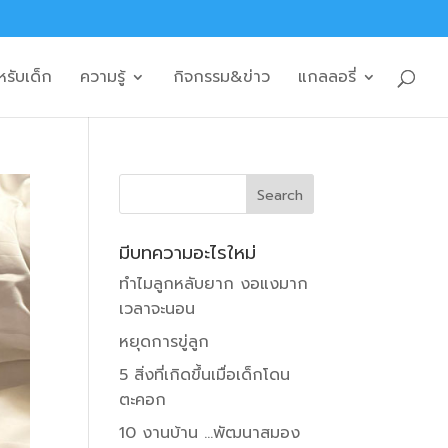
หรับเด็ก
ความรู้
กิจกรรม&ข่าว
แกลลอรี่
มีบทความอะไรใหม่
ทำไมลูกหลับยาก งอแงมาก
เวลาจะนอน
หยุดการขู่ลูก
5 สิ่งที่เกิดขึ้นเมื่อเด็กโดน
ตะคอก
10 งานบ้าน …พัฒนาสมอง