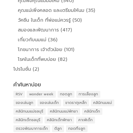
คุณพ่อคุณแม่มือใหม่
(540)
คุณแม่เพิ่งคลอด และเตรียมให้นม
(35)
วัคซีน ในเด็ก ที่พ่อแม่ควรรู้
(50)
สมองและพัฒนาการ
(417)
เกี่ยวกับนมแม่
(36)
โภชนาการ เจ้าตัวน้อย
(101)
โรคในเด็กที่พบบ่อย
(82)
โปรโมชั่น
(2)
คำค้นหาบ่อย
RSV
wonder week
กอดลูก
การเลี้ยงลูก
ของเล่นลูก
ของเล่นเด็ก
ขาดธาตุเหล็ก
คลินิกนมแม่
คลินิกนมแม่ชลบุรี
คลินิกนมแม่พัทยา
คลินิกเด็ก
คลินิกเด็กชลบุรี
คลินิกเด็กพัทยา
คาเฟ่เด็ก
ตรวจพัฒนาการเด็ก
ตีลูก
ทอดทิ้งลูก