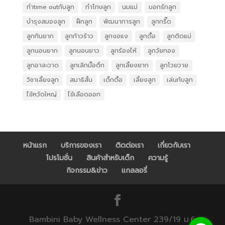
ทำtime outกับลูก
ทำโทษลูก
นมแม่
บอกรักลูก
บำรุงสมองลูก
ฝึกลูก
พัฒนาการลูก
ลูกกรี๊ด
ลูกกินยาก
ลูกก้าวร้าว
ลูกงอแง
ลูกดื้อ
ลูกติดแม่
ลูกนอนยาก
ลูกนอนยาว
ลูกร้องไห้
ลูกวัยทอง
ลูกอาละวาด
ลูกเลิกมื้อดึก
ลูกเลี้ยงยาก
ลูกโวยวาย
วิชาเลี้ยงลูก
สมาธิสั้น
เด็กดื้อ
เลี้ยงลูก
เล่นกับลูก
ไข้หวัดใหญ่
ไข้เลือดออก
หน้าแรก
บริการของเรา
ติดต่อเรา
เกี่ยวกับเรา
โปรโมชั่น
สินค้าสำหรับเด็ก
ความรู้
กิจกรรม&ข่าว
แกลลอรี่
Bambini Baby Wellness Center 239/19 ม.6