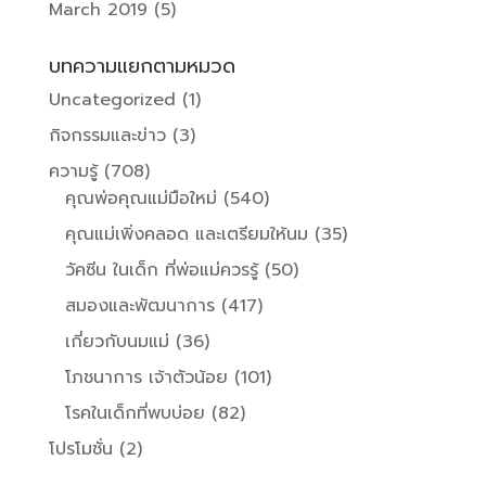
March 2019
(5)
บทความแยกตามหมวด
Uncategorized
(1)
กิจกรรมและข่าว
(3)
ความรู้
(708)
คุณพ่อคุณแม่มือใหม่
(540)
คุณแม่เพิ่งคลอด และเตรียมให้นม
(35)
วัคซีน ในเด็ก ที่พ่อแม่ควรรู้
(50)
สมองและพัฒนาการ
(417)
เกี่ยวกับนมแม่
(36)
โภชนาการ เจ้าตัวน้อย
(101)
โรคในเด็กที่พบบ่อย
(82)
โปรโมชั่น
(2)