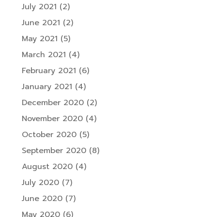
July 2021
(2)
June 2021
(2)
May 2021
(5)
March 2021
(4)
February 2021
(6)
January 2021
(4)
December 2020
(2)
November 2020
(4)
October 2020
(5)
September 2020
(8)
August 2020
(4)
July 2020
(7)
June 2020
(7)
May 2020
(6)