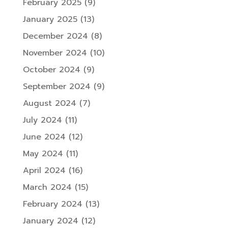
February 2025
(9)
January 2025
(13)
December 2024
(8)
November 2024
(10)
October 2024
(9)
September 2024
(9)
August 2024
(7)
July 2024
(11)
June 2024
(12)
May 2024
(11)
April 2024
(16)
March 2024
(15)
February 2024
(13)
January 2024
(12)