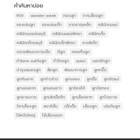
คำค้นหาบ่อย
RSV
wonder week
กอดลูก
การเลี้ยงลูก
ของเล่นลูก
ของเล่นเด็ก
ขาดธาตุเหล็ก
คลินิกนมแม่
คลินิกนมแม่ชลบุรี
คลินิกนมแม่พัทยา
คลินิกเด็ก
คลินิกเด็กชลบุรี
คลินิกเด็กพัทยา
คาเฟ่เด็ก
ตรวจพัฒนาการเด็ก
ตีลูก
ทอดทิ้งลูก
ทำtime outกับลูก
ทำโทษลูก
นมแม่
บอกรักลูก
บำรุงสมองลูก
ฝึกลูก
พัฒนาการลูก
ลูกกรี๊ด
ลูกกินยาก
ลูกก้าวร้าว
ลูกงอแง
ลูกดื้อ
ลูกติดแม่
ลูกนอนยาก
ลูกนอนยาว
ลูกร้องไห้
ลูกวัยทอง
ลูกอาละวาด
ลูกเลิกมื้อดึก
ลูกเลี้ยงยาก
ลูกโวยวาย
วิชาเลี้ยงลูก
สมาธิสั้น
เด็กดื้อ
เลี้ยงลูก
เล่นกับลูก
ไข้หวัดใหญ่
ไข้เลือดออก