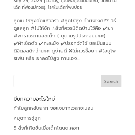
Sep 24, 2024
|
ความรู้
,
คุณพ่อคุณแม่มือใหม่
,
วัคซีน ใน
เด็ก ที่พ่อแม่ควรรู้
,
โรคในเด็กที่พบบ่อย
ลูกแม่ไข้สูงอีกแล้วจร้า #ลูกไข้สูง ทำยังไงดี?? วิธี
ดูแลลูก #ไม่ให้ชัก ⭐️สิ่งที่ควรมีติดบ้านไว้คือ ✔️ยา
#พาราเซตามอลเด็ก ( ดูตามรูปประกอบนะคะ)
✔️ผ้าเช็ดตัว ✔️กะละมัง ✔️ปรอทวัดไข้ ขอเป็นแบบ
ดิจิตอลดีกว่านะคะ ดูง่ายดี ❌ไม่ควรซื้อยา #ไอบูโพ
รเฟน หรือ ยาลดไข้สูง ทานเอง...
มีบทความอะไรใหม่
ทำไมลูกหลับยาก งอแงมากเวลาจะนอน
หยุดการขู่ลูก
5 สิ่งที่เกิดขึ้นเมื่อเด็กโดนตะคอก