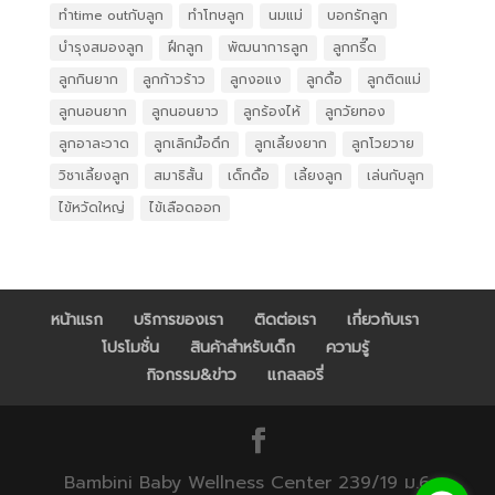
ทำtime outกับลูก
ทำโทษลูก
นมแม่
บอกรักลูก
บำรุงสมองลูก
ฝึกลูก
พัฒนาการลูก
ลูกกรี๊ด
ลูกกินยาก
ลูกก้าวร้าว
ลูกงอแง
ลูกดื้อ
ลูกติดแม่
ลูกนอนยาก
ลูกนอนยาว
ลูกร้องไห้
ลูกวัยทอง
ลูกอาละวาด
ลูกเลิกมื้อดึก
ลูกเลี้ยงยาก
ลูกโวยวาย
วิชาเลี้ยงลูก
สมาธิสั้น
เด็กดื้อ
เลี้ยงลูก
เล่นกับลูก
ไข้หวัดใหญ่
ไข้เลือดออก
หน้าแรก
บริการของเรา
ติดต่อเรา
เกี่ยวกับเรา
โปรโมชั่น
สินค้าสำหรับเด็ก
ความรู้
กิจกรรม&ข่าว
แกลลอรี่
Bambini Baby Wellness Center 239/19 ม.6