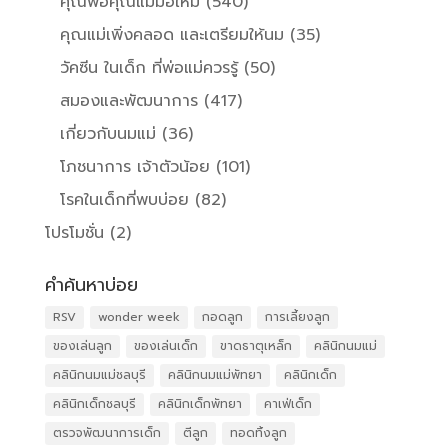
คุณพ่อคุณแม่มือใหม่
(540)
คุณแม่เพิ่งคลอด และเตรียมให้นม
(35)
วัคซีน ในเด็ก ที่พ่อแม่ควรรู้
(50)
สมองและพัฒนาการ
(417)
เกี่ยวกับนมแม่
(36)
โภชนาการ เจ้าตัวน้อย
(101)
โรคในเด็กที่พบบ่อย
(82)
โปรโมชั่น
(2)
คำค้นหาบ่อย
RSV
wonder week
กอดลูก
การเลี้ยงลูก
ของเล่นลูก
ของเล่นเด็ก
ขาดธาตุเหล็ก
คลินิกนมแม่
คลินิกนมแม่ชลบุรี
คลินิกนมแม่พัทยา
คลินิกเด็ก
คลินิกเด็กชลบุรี
คลินิกเด็กพัทยา
คาเฟ่เด็ก
ตรวจพัฒนาการเด็ก
ตีลูก
ทอดทิ้งลูก