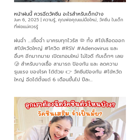
หน้าฝนนี้ ควรฉีดวัคซีน อะไรสำหรับเด็กบ้าง
Jun 6, 2025
|
ความรู้
,
คุณพ่อคุณแม่มือใหม่
,
วัคซีน ในเด็ก
ที่พ่อแม่ควรรู้
ฝนฉ่ำ ….เชื้อฉ่ำ มาครบทุกไวรัส 🦠 ทั้ง #ไข้เลือดออก
#ไข้หวัดใหญ่ #โควิด #RSV #Adenovirus และ
อื่นๆ อีกมากมาย เปิดเทอมใหม่ ไม่ใจดี กับเด็กๆ เลย
🥲 สำหรับบางเชื้อ สามารถ ป้องกัน และ ลดความ
รุนแรง ของโรค ได้ด้วย 👉 วัคซีนป้องกัน #ไข้หวัด
ใหญ่ ฉีดได้ตั้งแต่ 6 เดือนขึ้นไป ปีละ...