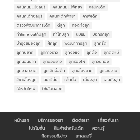
คลินิกนมแม่ชลบุรี
คลินิกนมแม่พัทยา
คลินิกเด็ก
คลินิกเด็กชลบุรี
คลินิกเด็กพัทยา
คาเฟ่เด็ก
ตรวจพัฒนาการเด็ก
ตีลูก
ทอดทิ้งลูก
ทำtime outกับลูก
ทำโทษลูก
นมแม่
บอกรักลูก
บำรุงสมองลูก
ฝึกลูก
พัฒนาการลูก
ลูกกรี๊ด
ลูกกินยาก
ลูกก้าวร้าว
ลูกงอแง
ลูกดื้อ
ลูกติดแม่
ลูกนอนยาก
ลูกนอนยาว
ลูกร้องไห้
ลูกวัยทอง
ลูกอาละวาด
ลูกเลิกมื้อดึก
ลูกเลี้ยงยาก
ลูกโวยวาย
วิชาเลี้ยงลูก
สมาธิสั้น
เด็กดื้อ
เลี้ยงลูก
เล่นกับลูก
ไข้หวัดใหญ่
ไข้เลือดออก
หน้าแรก
บริการของเรา
ติดต่อเรา
เกี่ยวกับเรา
โปรโมชั่น
สินค้าสำหรับเด็ก
ความรู้
กิจกรรม&ข่าว
แกลลอรี่