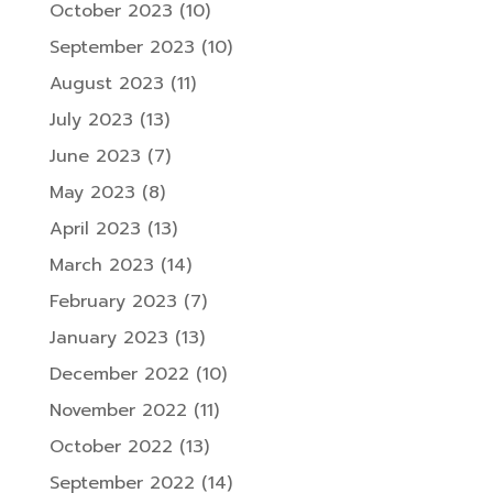
October 2023
(10)
September 2023
(10)
August 2023
(11)
July 2023
(13)
June 2023
(7)
May 2023
(8)
April 2023
(13)
March 2023
(14)
February 2023
(7)
January 2023
(13)
December 2022
(10)
November 2022
(11)
October 2022
(13)
September 2022
(14)