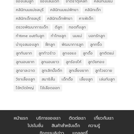
ของเล่นลูก
ของเล่นเด็ก
ขาดธาตุเหล็ก
คลินิกนมแม่
คลินิกนมแม่ชลบุรี
คลินิกนมแม่พัทยา
คลินิกเด็ก
คลินิกเด็กชลบุรี
คลินิกเด็กพัทยา
คาเฟ่เด็ก
ตรวจพัฒนาการเด็ก
ตีลูก
ทอดทิ้งลูก
ทำtime outกับลูก
ทำโทษลูก
นมแม่
บอกรักลูก
บำรุงสมองลูก
ฝึกลูก
พัฒนาการลูก
ลูกกรี๊ด
ลูกกินยาก
ลูกก้าวร้าว
ลูกงอแง
ลูกดื้อ
ลูกติดแม่
ลูกนอนยาก
ลูกนอนยาว
ลูกร้องไห้
ลูกวัยทอง
ลูกอาละวาด
ลูกเลิกมื้อดึก
ลูกเลี้ยงยาก
ลูกโวยวาย
วิชาเลี้ยงลูก
สมาธิสั้น
เด็กดื้อ
เลี้ยงลูก
เล่นกับลูก
ไข้หวัดใหญ่
ไข้เลือดออก
หน้าแรก
บริการของเรา
ติดต่อเรา
เกี่ยวกับเรา
โปรโมชั่น
สินค้าสำหรับเด็ก
ความรู้
กิจกรรม&ข่าว
แกลลอรี่