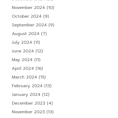
November 2024
(10)
October 2024
(9)
September 2024
(9)
August 2024
(7)
July 2024
(11)
June 2024
(12)
May 2024
(11)
April 2024
(16)
March 2024
(15)
February 2024
(13)
January 2024
(12)
December 2023
(4)
November 2023
(13)