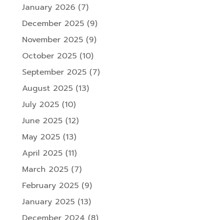
January 2026
(7)
December 2025
(9)
November 2025
(9)
October 2025
(10)
September 2025
(7)
August 2025
(13)
July 2025
(10)
June 2025
(12)
May 2025
(13)
April 2025
(11)
March 2025
(7)
February 2025
(9)
January 2025
(13)
December 2024
(8)