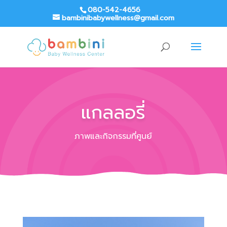
080-542-4656
bambinibabywellness@gmail.com
แกลลอรี่
ภาพและกิจกรรมที่ศูนย์