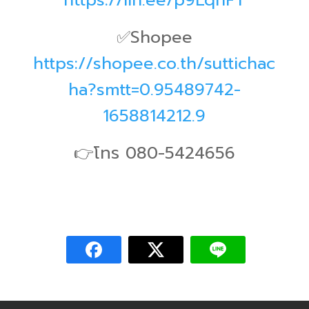
✅Shopee
https://shopee.co.th/suttichac
ha?smtt=0.95489742-
1658814212.9
👉โทร 080-5424656