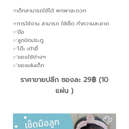
⭐️เด็กสามารถใช้ได้ พกพาสะดวก
⭐️การใช้งาน สามารถ ใช้เช็ด ทำความสะอาด
✅มือ
✅ลูกบิดประตู
✅โต๊ะ เก้าอี้
✅ของใช้ต่างๆ
✅ของเล่นเด็ก
ราคาขายปลีก ซองละ 29฿ (10
แผ่น )