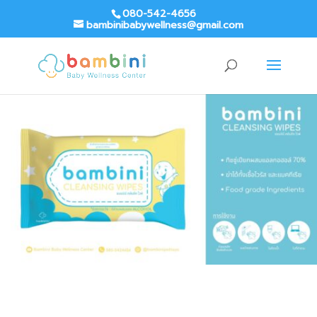
080-542-4656
bambinibabywellness@gmail.com