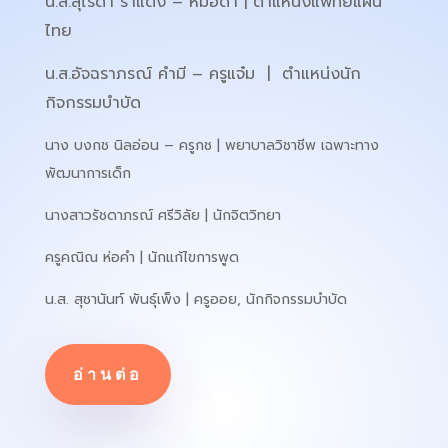
น.ส.สุไรดา ราแดง – หมอดา | ตำแหน่งแพทย์แผน
ไทย
น.ส.อัจฉราภรณ์ คำมี – ครูแจ๋ม | ตำแหน่งนัก
กิจกรรมบำบัด
นาง บงกช นิลอ่อน – ครูกช | พยาบาลวิชาชีพ เฉพาะทาง
พัฒนาการเด็ก
นางสาวรัชดาภรณ์ ศรีวิลัย | นักจิตวิทยา
ครูคณิณ ห่อคำ | นักแก้ไขการพูด
น.ส. สุชานันท์ พันธุ์เพ็ง | ครูออย, นักกิจกรรมบำบัด
อ่านต่อ