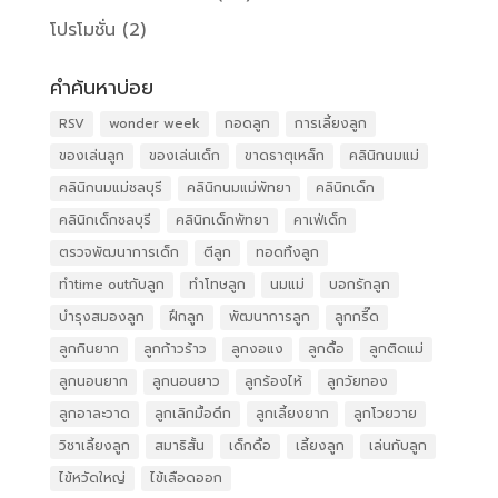
โปรโมชั่น
(2)
คำค้นหาบ่อย
RSV
wonder week
กอดลูก
การเลี้ยงลูก
ของเล่นลูก
ของเล่นเด็ก
ขาดธาตุเหล็ก
คลินิกนมแม่
คลินิกนมแม่ชลบุรี
คลินิกนมแม่พัทยา
คลินิกเด็ก
คลินิกเด็กชลบุรี
คลินิกเด็กพัทยา
คาเฟ่เด็ก
ตรวจพัฒนาการเด็ก
ตีลูก
ทอดทิ้งลูก
ทำtime outกับลูก
ทำโทษลูก
นมแม่
บอกรักลูก
บำรุงสมองลูก
ฝึกลูก
พัฒนาการลูก
ลูกกรี๊ด
ลูกกินยาก
ลูกก้าวร้าว
ลูกงอแง
ลูกดื้อ
ลูกติดแม่
ลูกนอนยาก
ลูกนอนยาว
ลูกร้องไห้
ลูกวัยทอง
ลูกอาละวาด
ลูกเลิกมื้อดึก
ลูกเลี้ยงยาก
ลูกโวยวาย
วิชาเลี้ยงลูก
สมาธิสั้น
เด็กดื้อ
เลี้ยงลูก
เล่นกับลูก
ไข้หวัดใหญ่
ไข้เลือดออก