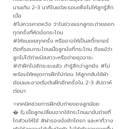
นานเกิน 2-3 นาทีในแต่ละรอบเพื่อไม่ให้ลูกรู้สึก
เบื่อ
#ไม่ควรคาดหวัง ว่าในช่วงแรกลูกจะถ่ายออก
ทุกครั้งที่หัดนั่งกระโถน
#ให้ชมเชยทุกครั้ง หรืออาจให้เป็นสติ๊กเกอร์
ติดที่รอบกระโถนเมื่อลูกนั่งที่กระโถน ถึงแม้ว่า
ลูกไม่ได้ถ่ายปัสสาวะหรือถ่ายอุจจาระ
#ถ้าฝึกไปสักระยะแล้ว ถ้ารู้สึกว่าลูกยัง #ไม่
พร้อมให้หยุดการฝึกไปก่อน ให้ลูกกลับใช้ผ้า
อ้อมและอาจเริ่มต้นฝึกอีกครั้งใน 2-3 สัปดาห์
ต่อมา
⭐️เทคนิคช่วยการฝึกขับถ่ายของลูกน้อย
� 🙋เมื่อลูกเปลี่ยนจากใช้กระโถนมาขับถ่ายที่
โถส้วมให้ใช้ #ฝารองนั่งชักโครก และหาที่วาง