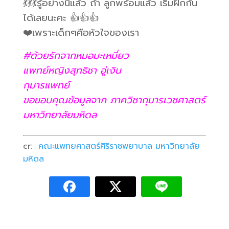
💃💃💃รู้อย่างนี้แล้ว ถ้า ลูกพร้อมแล้ว เริ่มฝึกกัน
ได้เลยนะคะ 👍👍👍
❤️เพราะเด็กๆคือหัวใจของเรา
#ด้วยรักจากหมอมะเหมี่ยว
แพทย์หญิงสุทธิชา อู่เงิน
กุมารแพทย์
ขอขอบคุณข้อมูลจาก ภาควิชากุมารเวชศาสตร์
มหาวิทยาลัยมหิดล
cr:
คณะแพทยศาสตร์ศิริราชพยาบาล มหาวิทยาลัย
มหิดล