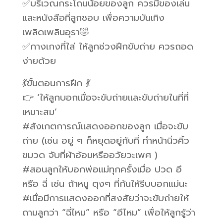
✅บริเวณกระโถนน้อยของลูก ควรมีของเล่น
และหนังสือที่ลูกชอบ เพื่อความบันเทิง
เพลิดเพลินอุรา🤣
✅กางเกงที่ใส่ ให้ลูกช่วงฝึกขับถ่าย ควรถอด
ง่ายด้วย
💃ขั้นตอนการฝึก 💃
👉 ‘ให้ลูกบอกเมื่อจะขับถ่ายและขับถ่ายในที่ที่
เหมาะสม’
#สังเกตการณ์แสดงออกของลูก เมื่อจะขับ
ถ่าย (เช่น อยู่ ๆ ก็หยุดอยู่กับที่ ทำหน้านิ่วคิ้ว
ขมวด จับที่ผ้าอ้อมหรืออวัยวะเพศ )
#สอนลูกให้บอกพ่อแม่ทุกครั้งเมื่อ ปวด อึ
หรือ ฉี่ เช่น ถ้าหนู ตุงๆ ที่ก้นให้รีบบอกแม่นะ
#เมื่อมีการแสดงออกที่สงสัยว่าจะขับถ่ายให้
ถามลูกว่า “ฉี่ไหม” หรือ “อึไหม” เพื่อให้ลูกรู้ว่า