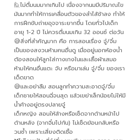
🙋ไม่ดื่มนมมากเกินไป เนื่องจากนมมีปริมาณไข
มันมากทำให้การเคลื่อนตัวของลำไส้ช้าลง ทำให้
การฝึกขับถ่ายอุจจาระยากขึ้น โดยทั่วไปเด็ก
อายุ 1-2 ปี ไม่ควรดื่มนมเกิน 32 ออนซ์ ต่อวัน
😅สิ่งที่สำคัญมาก คือ การสอนเรื่อง จู๋/จิ๋ม
เป็นของสงวนห้ามคนอื่นดู เมื่ออยู่นอกห้องน้ำ
ต้องสอนให้ลูกใส่กางเกงในและเสื้อผ้าเสมอ
ห้ามให้คนอื่นแตะ จับ หรือมาเล่น จู๋/จิ๋ม ของเรา
เด็ดขาด
😅และอย่าลืม สอนลูกทำความสะอาดจู๋/จิ๋ม
เด็กชายให้สอนฉี่จนสุด แล้วเขย่าเล็กน้อยไม่ให้มี
น้ำค้างอยู่ตรงปลายจู๋
เด็กหญิง สอนให้ล้างหรือเช็ดจากด้านหน้าไป
ด้านหลัง (จากจิ๋มไปก้น) ไม่เช็ดย้อนกลับหรือ
วนซ้ำ เพราะเสี่ยงติดเชื้อ