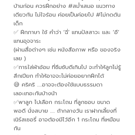
บ้านก่อน ควรฝึกอย่าง #สม่ำเสมอ แนวทาง
เดียวกัน ไม่ใจร้อน ค่อยเป็นค่อยไป #ไม่กดดัน
เด็ก
✅ ฝึกภาษา ใช้ คำว่า ‘ฉี่’ แทนปัสสาวะ และ ‘อึ’
แทนอุจจาระ
(ผ่านสื่อต่างๆ เช่น หนังสือภาพ หรือ ของจริง
เลย )
✅การใส่ผ้าอ้อม ที่ซึมซับดีเกินไป จะทำให้ลูกไม่รู้
สึกเปียก ทำให้อาจจะไม่ค่อยอยากฝึกได้
😅 คริคริ ….อาจจะต้องใช้แบบธรรมดา
เลอะเทอะกันบ้างน้า
✅พาลูก ไปเลือก กระโถน ที่ลูกชอบ ขนาด
พอดี นั่งสบาย …. ถ้ากลางวัน เราฝากเลี้ยงที่
เนิร์สเซอรี่ อาจต้องมีไว้อีก 1 กระโถน ที่เหมือน
กัน