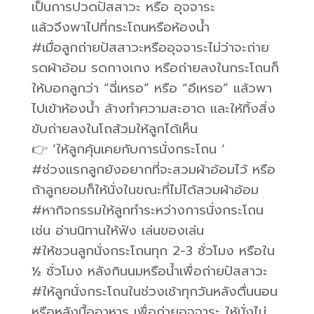
เป็นการปวดปัสสาวะ หรือ อุจจาระ
แล้วจึงพาไปที่กระโถนหรือห้องน้ำ
#เมื่อลูกถ่ายปัสสาวะหรืออุจจาระไม่ว่าจะถ่าย
รดผ้าอ้อม รดกางเกง หรือถ่ายลงในกระโถนก็
ให้บอกลูกว่า “ฉี่เหรอ” หรือ “อึเหรอ” แล้วพา
ไปเข้าห้องน้ำ ล้างทำความสะอาด และให้ทิ้งสิ่ง
ขับถ่ายลงในโถส้วมให้ลูกได้เห็น
👉 ‘ให้ลูกคุ้นเคยกับการนั่งกระโถน ‘
#ช่วงแรกลูกยังอยากที่จะสวมผ้าอ้อมไว้ หรือ
ถ้าลูกยอมก็ให้นั่งในขณะที่ไม่ได้สวมผ้าอ้อม
#หากิจกรรมให้ลูกทำระหว่างการนั่งกระโถน
เช่น อ่านนิทานให้ฟัง เล่นของเล่น
#ให้ชวนลูกนั่งกระโถนทุก 2-3 ชั่วโมง หรือใน
½ ชั่วโมง หลังกินนมหรือน้ำเพื่อถ่ายปัสสาวะ
#ให้ลูกนั่งกระโถนในช่วงเช้าทุกวันหลังตื่นนอน
หรือหลังมื้ออาหาร เพื่อถ่ายอุจจาระ ให้นั่งไม่