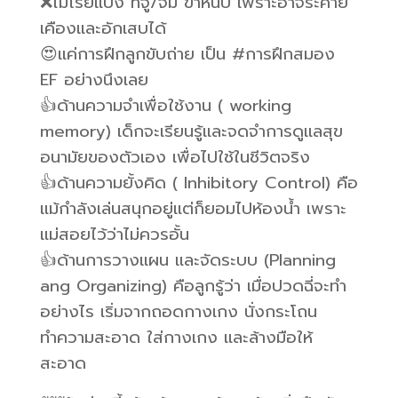
❌ไม่โรยแป้ง ที่จู๋/จิ๋ม ขาหนีบ เพราะอาจระคาย
เคืองและอักเสบได้
😍แค่การฝึกลูกขับถ่าย เป็น #การฝึกสมอง
EF อย่างนึงเลย
👍ด้านความจำเพื่อใช้งาน ( working
memory) เด็กจะเรียนรู้และจดจำการดูแลสุข
อนามัยของตัวเอง เพื่อไปใช้ในชีวิตจริง
👍ด้านความยั้งคิด ( Inhibitory Control) คือ
แม้กำลังเล่นสนุกอยู่แต่ก็ยอมไปห้องน้ำ เพราะ
แม่สอยไว้ว่าไม่ควรอั้น
👍ด้านการวางแผน และจัดระบบ (Planning
ang Organizing) คือลูกรู้ว่า เมื่อปวดฉี่จะทำ
อย่างไร เริ่มจากถอดกางเกง นั่งกระโถน
ทำความสะอาด ใส่กางเกง และล้างมือให้
สะอาด