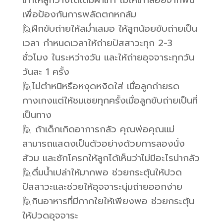
เท้าให้ลูกวางได้เต็มฝ่าเท้า ไม่ให้เท้าลอยจากพื้น
เพื่อป้องกันการพลัดตกหกล้ม
🙋ฝึกขับถ่ายให้สม่ำเสมอ ให้ลูกน้อยขับถ่ายเป็น
เวลา กำหนดเวลาให้ถ่ายปัสสาวะทุก 2-3
ชั่วโมง ในระหว่างวัน และให้ถ่ายอุจจาระทุกวัน
วันละ 1 ครั้ง
🙋ไม่ตำหนิหรือหงุดหงิดใส่ เมื่อลูกถ่ายรด
กางเกงแต่ให้ชมเชยทุกครั้งเมื่อลูกขับถ่ายเป็นที่
เป็นทาง
🙋 ถ้าเด็กเกิดอาการกลัว คุณพ่อคุณแม่
สามารถแสดงเป็นตัวอย่างด้วยการลองนั่ง
ส้วม และชักโครกให้ลูกได้เห็นว่าไม่มีอะไรน่ากลัว
🙋ดื่มน้ำเปล่าให้มากพอ ช่วยกระตุ้นให้ปวด
ปัสสาวะและช่วยให้อุจจาระนุ่มถ่ายออกง่าย
🙋กินอาหารที่มีกากใยให้เพียงพอ ช่วยกระตุ้น
ให้ปวดอุจจาระ