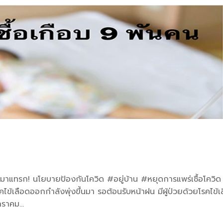
มาแทรก! นโยบายป้องกันโควิด #อยู่บ้าน #หยุดการแพร่เชื้อโควิด
รคไข้เลือดออกกำลังพุ่งขึ้นมา รอต้อนรับหน้าฝน มีผู้ป่วยด้วยโรคไข้เ
ราคม...