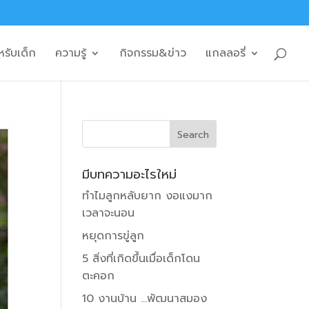
หรับเด็ก
ความรู้
กิจกรรม&ข่าว
แกลลอรี่
มีบทความอะไรใหม่
ทำไมลูกหลับยาก งอแงมาก
เวลาจะนอน
หยุดการขู่ลูก
5 สิ่งที่เกิดขึ้นเมื่อเด็กโดน
ตะคอก
10 งานบ้าน …พัฒนาสมอง