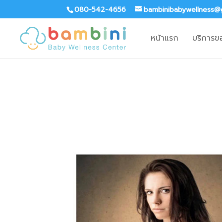
080-542-4656
bambinibabywellness@
หน้าแรก
บริการข