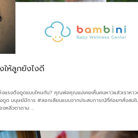
ให้ลูกยังไงดี
แห่งแรงดึงดูดแบบไหนกัน? คุณพ่อคุณแม่เคยเห็นคนหาวแล้วเราหา
ดึงดูด มนุษย์มีการ #ลอกเลียนแบบจากประสบการณ์ที่ค่อยๆสั่งสมใ
องหลิ่วตาตาม ...