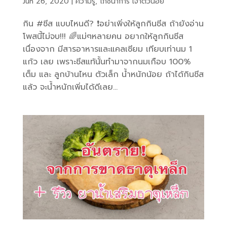
Jun 26, 2020
|
ความรู้
,
โภชนาการ เจ้าตัวน้อย
กิน #ชีส แบบไหนดี? ❗️อย่าเพิ่งให้ลูกกินชีส ถ้ายังอ่าน
โพสนี้ไม่จบ!!! 🌈แม่ๆหลายคน อยากให้ลูกกินชีส
เนื่องจาก มีสารอาหารและแคลเซียม เทียบเท่านม 1
แก้ว เลย เพราะชีสแท้นั้นทำมาจากนมเกือบ 100%
เต็ม และ ลูกบ้านไหน ตัวเล็ก น้ำหนักน้อย ถ้าได้กินชีส
แล้ว จะน้ำหนักเพิ่มได้ดีเลย...