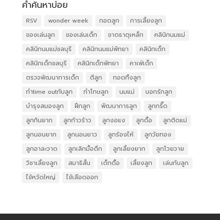
คำค้นหาบ่อย
RSV
wonder week
กอดลูก
การเลี้ยงลูก
ของเล่นลูก
ของเล่นเด็ก
ขาดธาตุเหล็ก
คลินิกนมแม่
คลินิกนมแม่ชลบุรี
คลินิกนมแม่พัทยา
คลินิกเด็ก
คลินิกเด็กชลบุรี
คลินิกเด็กพัทยา
คาเฟ่เด็ก
ตรวจพัฒนาการเด็ก
ตีลูก
ทอดทิ้งลูก
ทำtime outกับลูก
ทำโทษลูก
นมแม่
บอกรักลูก
บำรุงสมองลูก
ฝึกลูก
พัฒนาการลูก
ลูกกรี๊ด
ลูกกินยาก
ลูกก้าวร้าว
ลูกงอแง
ลูกดื้อ
ลูกติดแม่
ลูกนอนยาก
ลูกนอนยาว
ลูกร้องไห้
ลูกวัยทอง
ลูกอาละวาด
ลูกเลิกมื้อดึก
ลูกเลี้ยงยาก
ลูกโวยวาย
วิชาเลี้ยงลูก
สมาธิสั้น
เด็กดื้อ
เลี้ยงลูก
เล่นกับลูก
ไข้หวัดใหญ่
ไข้เลือดออก