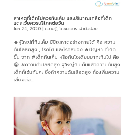
สาเหตุที่เด็กไม่ควรกินเค็ม และปริมาณเกลือที่เด็ก
แต่ละวัยควรบริโภคต่อวัน
Jun 24, 2020
|
ความรู้
,
โภชนาการ เจ้าตัวน้อย
🔥ผู้ใหญ่ที่กินเค็ม มีปัญหาต่อร่างกายได้ คือ ความ
ดันโลหิตสูง , โรคไต และโรคสมอง 🔥ปัญหา ที่เกิด
ขึ้น จาก #เด็กกินเค็ม หรือกินโซเดียมมากเกินไป คือ
😭 #ความดันโลหิตสูง ผู้ใหญ่กินเค็มแล้วความดันสูง
เด็กก็เช่นกันค่ะ ซึ่งถ้าความดันเลือดสูง ก็จะเพิ่มความ
เสี่ยงต่อ...