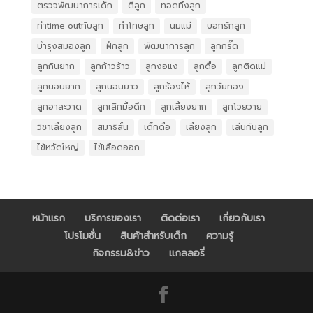
ตรวจพัฒนาการเด็ก
ตีลูก
ทอดทิ้งลูก
ทำtime outกับลูก
ทำโทษลูก
นมแม่
บอกรักลูก
บำรุงสมองลูก
ฝึกลูก
พัฒนาการลูก
ลูกกรี๊ด
ลูกกินยาก
ลูกก้าวร้าว
ลูกงอแง
ลูกดื้อ
ลูกติดแม่
ลูกนอนยาก
ลูกนอนยาว
ลูกร้องไห้
ลูกวัยทอง
ลูกอาละวาด
ลูกเลิกมื้อดึก
ลูกเลี้ยงยาก
ลูกโวยวาย
วิชาเลี้ยงลูก
สมาธิสั้น
เด็กดื้อ
เลี้ยงลูก
เล่นกับลูก
ไข้หวัดใหญ่
ไข้เลือดออก
หน้าแรก
บริการของเรา
ติดต่อเรา
เกี่ยวกับเรา
โปรโมชั่น
สินค้าสำหรับเด็ก
ความรู้
กิจกรรม&ข่าว
แกลลอรี่