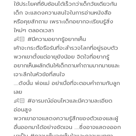
ใช้ประโยคที่ซับซ้อนได้เร็วกว่าเด็กวัยเดียวกัน
เด็ก จะแสดงความสนใจในการอ่านหนังสือ
หรือคุยสักถาม เพราะเด็กอยากจะเรียนรู้สิ่ง
ใหม่ๆ ตลอดเวลา
👶🏻 #มีความอยากรู้อยากเห็น
เค้าจะกระตือรือร้นที่จะสำรวจโลกที่อยู่รอบตัว
พวกเขาตั้งแต่อายุยังน้อย จิตใจที่อยากรู้
อยากเห็นผลักดันให้เด็กถามคำถามมากมายและ
เจาะลึกในหัวข้อที่สนใจ
….ดังนั้น พ่อแม่ อย่าเบื่อที่จะตอบคำถามกับลูก
เลย
👶🏻 #อารมณ์อ่อนไหวและมีความละเอียด
อ่อนสูง
พวกเขาอาจแสดงความรู้สึกของตัวเองและผู้
อื่นออกมาได้อย่างชัดเจน ….ซึ่งอาจแสดงออก