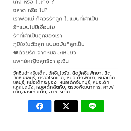
เก่ง หรือ ไม่เก่ง ?
ฉลาด หรือ ไม่?
เราพ่อแม่ ก็ควรรักลูก ในแบบที่เค้าเป็น
รักแบบไม่มีเงื่อนไข
รักที่เค้าเป็นลูกของเรา
ภูมิใจในตัวลูก แบบฉบับที่ลูกเป็น
❤️ด้วยรัก จากหมอมะเหมี่ยว
แพทย์หญิงสุทธิชา อู่เงิน
วัคซีนสำหรับเด็ก, วัคซีนไวรัส, ฉีดวัคซีนพัทยา, ฉีด
วัคซีนชลบุรี, ตรวจโรคเด็ก, หมอเด็กพัทยา, หมอเด็ก
ชลบุรี, หมอเด็กระยอง, หมอเด็กจันทบุรี, หมอเด็ก
แหลมฉบัง, หมอเด็กสัตหีบ, ตรวจพัฒนาการ, คาเฟ่
เด็ก,ของเล่นเด็ก, อาหารเด็ก