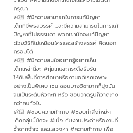
มาเป็น #ความเห็นอกเห็นใจและความเมตตา
กรุณา
👶🏻 #มีความสามารถในการแก้ปัญหา
เด็กที่มีพรสวรรค์ …จะมีความสามารถในการแก้
ปัญหาที่ไม่ธรรมดา พวกเขามักจะแก้ปัญหา
ด้วยวิธีที่ไม่เหมือนใครและสร้างสรรค์ คิดนอก
กรอบได้
👶🏻 #มีความสนใจอยากรู้อยากเห็น
เด็กเหล่านี้จะ #ทุ่มเทและกระตือรือร้น
ให้กับพื้นที่การศึกษาหรืองานอดิเรกเฉพาะ
อย่างเป็นพิเศษ เช่น ชอบบางวิชามากก็มุ่งมั่น
จนเป็นระดับหัวกะทิ หรือ ชอบวาดรูปก็วาดเก่ง
กว่าคนทั่วไป
👶🏻 #ชอบความท้าทาย #ชอบทำสิ่งใหม่ๆ
เด็กกลุ่มนี้มักจะ #เบื่อ กับงานประจำหรืองานที่
ซ้ำซากจำเจ และแสวงหา #ความท้าทาย เพื่อ