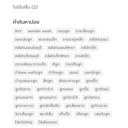
โปรโมชั่น
(2)
คำค้นหาบ่อย
RSV
wonder week
กอดลูก
การเลี้ยงลูก
ของเล่นลูก
ของเล่นเด็ก
ขาดธาตุเหล็ก
คลินิกนมแม่
คลินิกนมแม่ชลบุรี
คลินิกนมแม่พัทยา
คลินิกเด็ก
คลินิกเด็กชลบุรี
คลินิกเด็กพัทยา
คาเฟ่เด็ก
ตรวจพัฒนาการเด็ก
ตีลูก
ทอดทิ้งลูก
ทำtime outกับลูก
ทำโทษลูก
นมแม่
บอกรักลูก
บำรุงสมองลูก
ฝึกลูก
พัฒนาการลูก
ลูกกรี๊ด
ลูกกินยาก
ลูกก้าวร้าว
ลูกงอแง
ลูกดื้อ
ลูกติดแม่
ลูกนอนยาก
ลูกนอนยาว
ลูกร้องไห้
ลูกวัยทอง
ลูกอาละวาด
ลูกเลิกมื้อดึก
ลูกเลี้ยงยาก
ลูกโวยวาย
วิชาเลี้ยงลูก
สมาธิสั้น
เด็กดื้อ
เลี้ยงลูก
เล่นกับลูก
ไข้หวัดใหญ่
ไข้เลือดออก