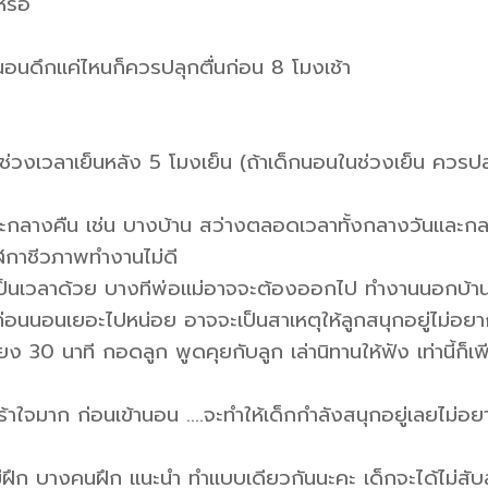
หรือ
ะนอนดึกแค่ไหนก็ควรปลุกตื่นก่อน 8 โมงเช้า
วงเวลาเย็นหลัง 5 โมงเย็น (ถ้าเด็กนอนในช่วงเย็น ควรป
ะกลางคืน เช่น บางบ้าน สว่างตลอดเวลาทั้งกลางวันและก
าฬิกาชีวภาพทำงานไม่ดี
่เป็นเวลาด้วย บางทีพ่อแม่อาจจะต้องออกไป ทำงานนอกบ้า
ก่อนนอนเยอะไปหน่อย อาจจะเป็นสาเหตุให้ลูกสนุกอยู่ไม่อย
30 นาที กอดลูก พูดคุยกับลูก เล่านิทานให้ฟัง เท่านี้ก็เ
เร้าใจมาก ก่อนเข้านอน ….จะทำให้เด็กกำลังสนุกอยู่เลยไม่อ
ไม่ฝึก บางคนฝึก แนะนำ ทำแบบเดียวกันนะคะ เด็กจะได้ไม่สั