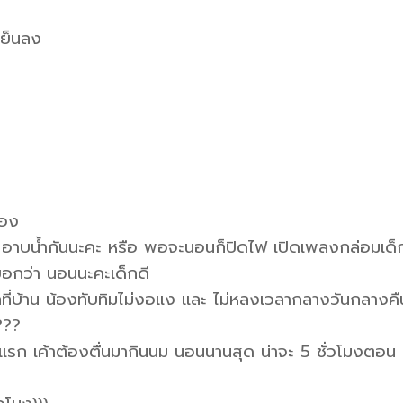
เย็นลง
้อง
ป อาบน้ำกันนะคะ หรือ พอจะนอนก็ปิดไฟ เปิดเพลงกล่อมเด็
บอกว่า นอนนะคะเด็กดี
ที่บ้าน น้องทับทิมไม่งอแง และ ไม่หลงเวลากลางวันกลางคื
???
แรก เค้าต้องตื่นมากินนม นอนนานสุด น่าจะ 5 ชั่วโมงตอน