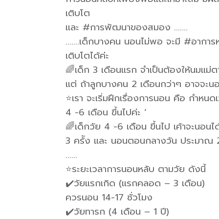
เติบโต
และ #การพัฒนาของสมอง …….
…….เด็กบางคน นอนไม่พอ จะมี #อาการหงุด
เติบโตได้ค่ะ
🌈เด็ก 3 เดือนแรก จำเป็นต้องให้นมแม
แต่ ถ้าลูกบางคน 2 เดือนกว่าๆ อาจจะนอนย
⭐️เรา จะเริ่มฝึกเรื่องการนอน คือ กำหน
4 -6 เดือน ขึ้นไปค่ะ ‘
🌈เด็กวัย 4 -6 เดือน ขึ้นไป เค้าจะนอนไ
3 คร้ัง และ นอนตอนกลางวัน ประมาณ 
……
⭐️ระยะเวลาการนอนหลับ ตามวัย ดังนี้
✔️วัยแรกเกิด (แรกคลอด – 3 เดือน)
ควรนอน 14-17 ชั่วโมง
✔️วัยทารก (4 เดือน – 1 ปี)