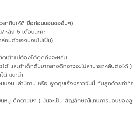
ดเวลากินให้ดี มื้อก่อนนอนขออิ่มๆ)
ขึ้น/หลัง 6 เดือนนะคะ
กล่อมตัวเองนอนไม่เป็น)
ิดเต้าแม่ต้องได้ดูดถึงจะหลับ
บเองได้ และถ้าเด็กตื่นมากลางดึกอาจจะไม่สามารถหลับต่อได้ )
นได้ แนะนำ
น เล่านิทาน หรือ พูดคุยเรื่องราววันนี้ กับลูกด้วยท่าที
นหนู ตุ๊กตานิ่มๆ ( มันจะเป็น สัญลักษณ์แทนการนอนของล