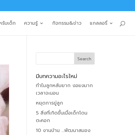
หรับเด็ก
ความรู้
กิจกรรม&ข่าว
แกลลอรี่
มีบทความอะไรใหม่
ทำไมลูกหลับยาก งอแงมาก
เวลาจะนอน
หยุดการขู่ลูก
5 สิ่งที่เกิดขึ้นเมื่อเด็กโดน
ตะคอก
10 งานบ้าน …พัฒนาสมอง