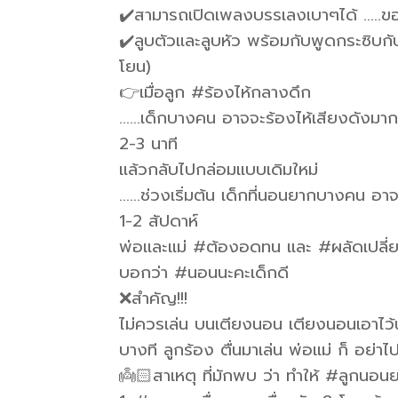
✔️สามารถเปิดเพลงบรรเลงเบาๆได้ …..ของท
✔️ลูบตัวและลูบหัว พร้อมกับพูดกระซิบก
โยน)
👉เมื่อลูก #ร้องไห้กลางดึก
……เด็กบางคน อาจจะร้องไห้เสียงดังมาก 
2-3 นาที
แล้วกลับไปกล่อมแบบเดิมใหม่
……ช่วงเริ่มต้น เด็กที่นอนยากบางคน อาจร
1-2 สัปดาห์
พ่อและแม่ #ต้องอดทน และ #ผลัดเปลี่ยน
บอกว่า #นอนนะคะเด็กดี
❌สำคัญ!!!
ไม่ควรเล่น บนเตียงนอน เตียงนอนเอาไว้น
บางที ลูกร้อง ตื่นมาเล่น พ่อแม่ ก็ อย่าไ
👼🏻สาเหตุ ที่มักพบ ว่า ทำให้ #ลูกนอนย