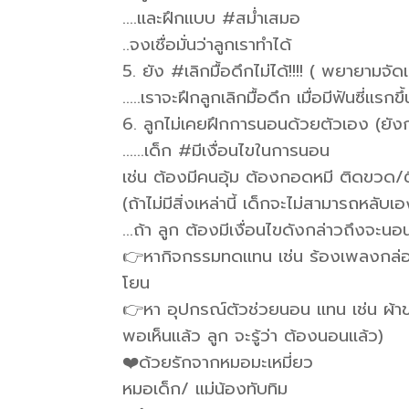
….และฝึกแบบ #สม่ำเสมอ
..จงเชื่อมั่นว่าลูกเราทำได้
5. ยัง #เลิกมื้อดึกไม่ได้!!!! ( พยายามจั
…..เราจะฝึกลูกเลิกมื้อดึก เมื่อมีฟันซี่แรก
6. ลูกไม่เคยฝึกการนอนด้วยตัวเอง (ยัง
……เด็ก #มีเงื่อนไขในการนอน
เช่น ต้องมีคนอุ้ม ต้องกอดหมี ติดขวด/ต
(ถ้าไม่มีสิ่งเหล่านี้ เด็กจะไม่สามารถหลั
…ถ้า ลูก ต้องมีเงื่อนไขดังกล่าวถึงจะนอ
👉หากิจกรรมทดแทน เช่น ร้องเพลงกล่อมนอ
โยน
👉หา อุปกรณ์ตัวช่วยนอน แทน เช่น ผ้าข
พอเห็นแล้ว ลูก จะรู้ว่า ต้องนอนแล้ว)
❤️ด้วยรักจากหมอมะเหมี่ยว
หมอเด็ก/ แม่น้องทับทิม