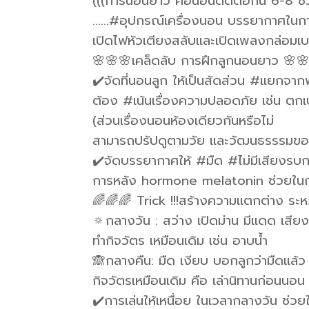
(((การนอนยาว คือนอนติดต่อกัน 6-8 ชั่
……#อุปกรณ์เครื่องนอน บรรยากาศในการน
เปิดไฟหัวเตียงสลับและเปิดเพลงกล่อมเบา
🌸🌸🌸เคล็ดลับ การฝึกลูกนอนยาว 🌸
✔️จัดที่นอนลูก ให้เป็นสัดส่วน #แยกจาก
ต้อง #เน้นเรื่องความปลอดภัย เช่น ตกเ
(ส่วนเรื่องนอนห้องเดียวกันหรือไม่
สามารถปรัปดูตามวัย และวัฒนธรรรมของ
✔️จัดบรรยากาศให้ #มืด #ไม่มีเสียงรบก
การหลัง hormone melatonin ช่วยใน
🌈🌈🌈 Trick !!!สร้างความแตกต่าง ระห
🔅กลางวัน : สว่าง เปิดม่าน มีแดด เสีย
ทำกิจวัตร เหมือนเดิม เช่น อาบน้ำ
🙈กลางคืน: มืด เงียบ บอกลูกว่ามืดแล้ว
กิจวัตรเหมือนเดิม คือ เล่านิทานก่อนนอ
✔️การเล่นให้เหนื่อย ในเวลากลางวัน ช่วยใ