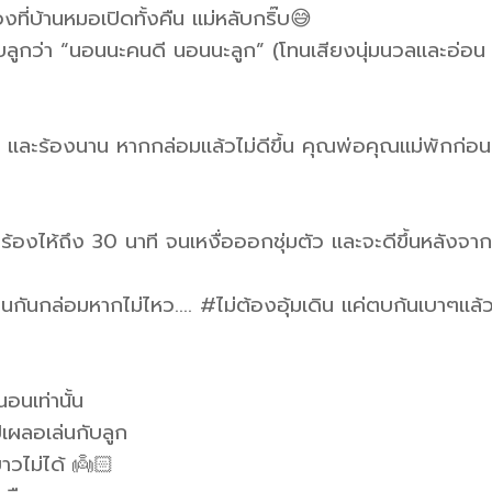
ี่บ้านหมอเปิดทั้งคืน แม่หลับกริ๊บ😅
ับลูกว่า “นอนนะคนดี นอนนะลูก” (โทนเสียงนุ่มนวลและอ่อน
และร้องนาน หากกล่อมแล้วไม่ดีขึ้น คุณพ่อคุณแม่พักก่อน
้องไห้ถึง 30 นาที จนเหงื่อออกชุ่มตัว และจะดีขึ้นหลังจาก
กันกล่อมหากไม่ไหว…. #ไม่ต้องอุ้มเดิน แค่ตบก้นเบาๆแล้
อนเท่านั้น
ปเผลอเล่นกับลูก
าวไม่ได้ 👼🏻