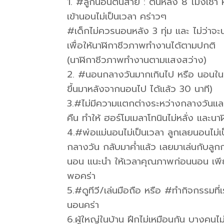
1. #ลูกนอนตื่นสาย : ตื่นหลัง 8 โมงเช้า 
เข้านอนไม่เป็นเวลา คร่าวๆ
#เด็กไม่ควรนอนหลัง 3 ทุ่ม และ ไม่ว่าจ
เพื่อให้นาฬิกาชีวภาพทำงานได้ตามปกติ
(นาฬิกาชีวภาพทำงานตามแสงสว่าง)
2. #นอนกลางวันมากเกินไป หรือ นอนในช่
ขึ้นมาหลังจากนอนไป ได้แล้ว 30 นาที)
3.#ไม่มีความแตกต่างระหว่างกลางวันแล
คืน ทำให้ ฮอร์โมเมลาโทนินไม่หลั่ง และน
4.#พ่อแม่นอนไม่เป็นเวลา ลูกเลยนอนไม
กลางวัน กลับมาค่ำแล้ว เลยมาเล่นกับลูก
นอน แนะนำ ให้เวลาคุณภาพก่อนนอน เพียง 
พอคร่า
5.#ดูทีวี/เล่นมือถือ หรือ #ทำกิจกรรมที่
นอนคร่า
6.ผู้ใหญ่ในบ้าน ฝึกไม่เหมือนกัน บางคน