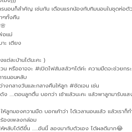
วโมง)))
อนก็สำคัญ เช่นกัน เดือนแรกน้องทับทิมนอนในชุดห่อตัว
ๆทั้งคืน
🌸
พ่อแม่
บาะ เตียง
แต่ละบ้านได้นะคะ )
วน หรืออาจจะ #เปิดไฟส้มสลัวๆได้ค่ะ ความมืดจะช่วยกระต
การนอนหลับ
ว่างกลางวันและกลางคืนให้ลูก #ชัดเจน เช่น
งดัง ….ตอนลูกตื่น บอกว่า เช้าแล้วนะคะ แล้วพาลูกมารับแส
 ให้ลูกมองความมืด บอกเค้าว่า ได้เวลานอนแล้ว แล้วเราก็ท
น ร้องเพลงกล่อม
ห้หลับได้ดีขึ้น …..อันนี้ ลองมากับตัวเอง ได้ผลดีมาก😂