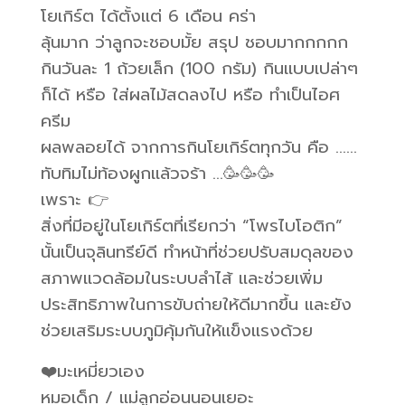
โยเกิร์ต ได้ตั้งแต่ 6 เดือน คร่า
ลุ้นมาก ว่าลูกจะชอบมั้ย สรุป ชอบมากกกกก
กินวันละ 1 ถ้วยเล็ก (100 กรัม) กินแบบเปล่าๆ
ก็ได้ หรือ ใส่ผลไม้สดลงไป หรือ ทำเป็นไอศ
ครีม
ผลพลอยได้ จากการกินโยเกิร์ตทุกวัน คือ ……
ทับทิมไม่ท้องผูกแล้วจร้า …🥳🥳🥳
เพราะ 👉
สิ่งที่มีอยู่ในโยเกิร์ตที่เรียกว่า “โพรไบโอติก”
นั้นเป็นจุลินทรีย์ดี ทำหน้าที่ช่วยปรับสมดุลของ
สภาพแวดล้อมในระบบลำไส้ และช่วยเพิ่ม
ประสิทธิภาพในการขับถ่ายให้ดีมากขึ้น และยัง
ช่วยเสริมระบบภูมิคุ้มกันให้แข็งแรงด้วย
❤️มะเหมี่ยวเอง
หมอเด็ก / แม่ลูกอ่อนนอนเยอะ