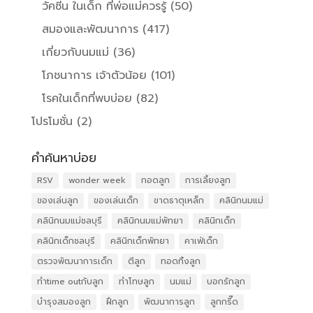
วัคซีน ในเด็ก ที่พ่อแม่ควรรู้
(50)
สมองและพัฒนาการ
(417)
เกี่ยวกับนมแม่
(36)
โภชนาการ เจ้าตัวน้อย
(101)
โรคในเด็กที่พบบ่อย
(82)
โปรโมชั่น
(2)
คำค้นหาบ่อย
RSV
wonder week
กอดลูก
การเลี้ยงลูก
ของเล่นลูก
ของเล่นเด็ก
ขาดธาตุเหล็ก
คลินิกนมแม่
คลินิกนมแม่ชลบุรี
คลินิกนมแม่พัทยา
คลินิกเด็ก
คลินิกเด็กชลบุรี
คลินิกเด็กพัทยา
คาเฟ่เด็ก
ตรวจพัฒนาการเด็ก
ตีลูก
ทอดทิ้งลูก
ทำtime outกับลูก
ทำโทษลูก
นมแม่
บอกรักลูก
บำรุงสมองลูก
ฝึกลูก
พัฒนาการลูก
ลูกกรี๊ด