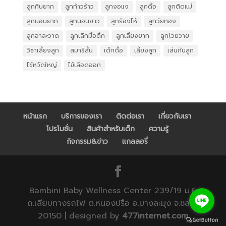
ลูกกินยาก
ลูกก้าวร้าว
ลูกงอแง
ลูกดื้อ
ลูกติดแม่
ลูกนอนยาก
ลูกนอนยาว
ลูกร้องไห้
ลูกวัยทอง
ลูกอาละวาด
ลูกเลิกมื้อดึก
ลูกเลี้ยงยาก
ลูกโวยวาย
วิชาเลี้ยงลูก
สมาธิสั้น
เด็กดื้อ
เลี้ยงลูก
เล่นกับลูก
ไข้หวัดใหญ่
ไข้เลือดออก
หน้าแรก
บริการของเรา
ติดต่อเรา
เกี่ยวกับเรา
โปรโมชั่น
สินค้าสำหรับเด็ก
ความรู้
กิจกรรม&ข่าว
แกลลอรี่
Bambini Baby Wellness Center 239/19 ม.6
ถ.เลียบทางรถไฟ ต.หนองปรือ อ.บางละมุง จ.ชลบุรี
20150 | designed by
477internet.com