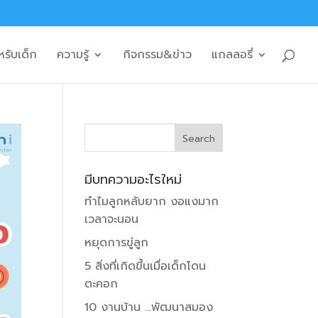
หรับเด็ก
ความรู้
กิจกรรม&ข่าว
แกลลอรี่
มีบทความอะไรใหม่
ทำไมลูกหลับยาก งอแงมาก
เวลาจะนอน
หยุดการขู่ลูก
5 สิ่งที่เกิดขึ้นเมื่อเด็กโดน
ตะคอก
10 งานบ้าน …พัฒนาสมอง