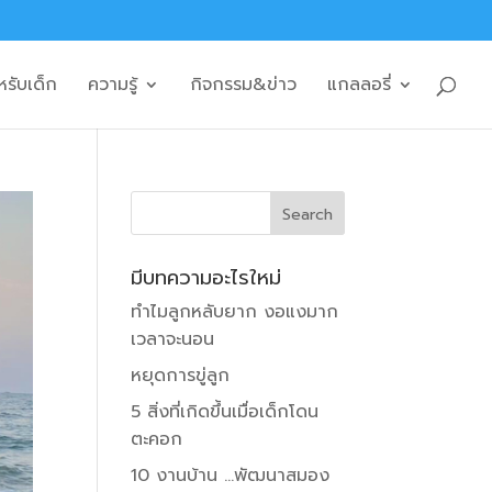
หรับเด็ก
ความรู้
กิจกรรม&ข่าว
แกลลอรี่
มีบทความอะไรใหม่
ทำไมลูกหลับยาก งอแงมาก
เวลาจะนอน
หยุดการขู่ลูก
5 สิ่งที่เกิดขึ้นเมื่อเด็กโดน
ตะคอก
10 งานบ้าน …พัฒนาสมอง