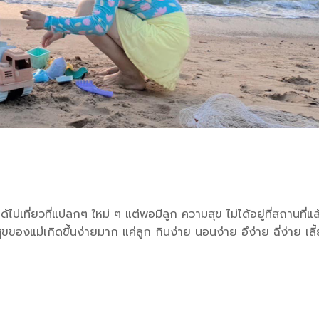
้ไปเที่ยวที่แปลกๆ ใหม่ ๆ แต่พอมีลูก ความสุข ไม่ได้อยู่ที่สถานที่แล
สุขของแม่เกิดขึ้นง่ายมาก แค่ลูก กินง่าย นอนง่าย อึง่าย ฉี่ง่าย เลี