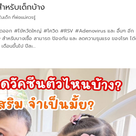
สำหรับเด็กบ้าง
ในเด็ก ที่พ่อแม่ควรรู้
้เลือดออก #ไข้หวัดใหญ่ #โควิด #RSV #Adenovirus และ อื่นๆ อีก
🥲 สำหรับบางเชื้อ สามารถ ป้องกัน และ ลดความรุนแรง ของโรค ได้
ดือนขึ้นไป ปีละ...