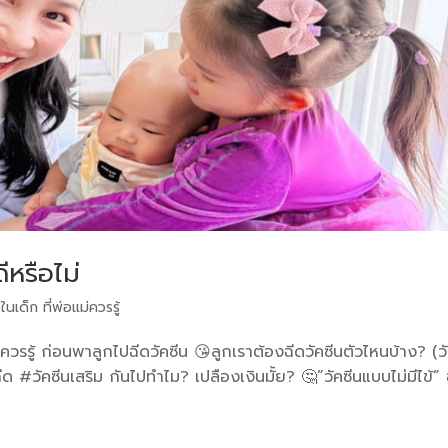
ีหรือไม่
 ในเด็ก ที่พ่อแม่ควรรู้
่ควรรู้ ก่อนพาลูกไปฉีดวัคซีน 😘ลูกเราต้องฉีดวัคซีนตัวไหนบ้าง? (ว
ีด #วัคซีนเสริม กันไปทำไม? เปลืองเงินมั้ย? 🤔”วัคซีนแบบไม่มีไข้” 