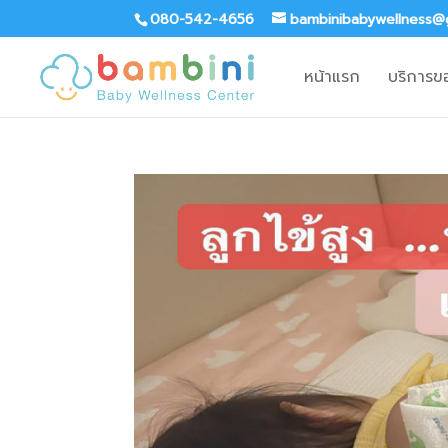
080-542-4656
bambinibabywellness@
หน้าแรก
บริการข