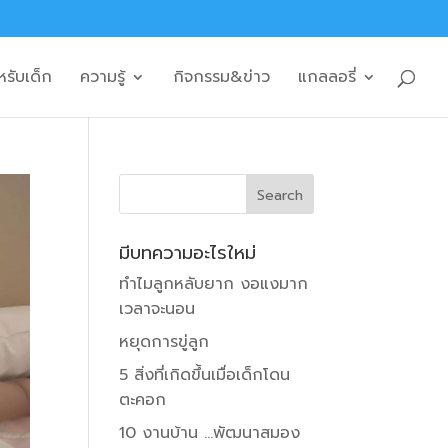
หรับเด็ก
ความรู้
กิจกรรม&ข่าว
แกลลอรี่
มีบทความอะไรใหม่
ทำไมลูกหลับยาก งอแงมาก
เวลาจะนอน
หยุดการขู่ลูก
5 สิ่งที่เกิดขึ้นเมื่อเด็กโดน
ตะคอก
10 งานบ้าน …พัฒนาสมอง