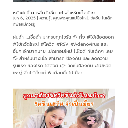
หน้าฝนนี้ ควรฉีดวัคซีน อะไรสำหรับเด็กบ้าง
Jun 6, 2025
|
ความรู้
,
คุณพ่อคุณแม่มือใหม่
,
วัคซีน ในเด็ก
ที่พ่อแม่ควรรู้
ฝนฉ่ำ ….เชื้อฉ่ำ มาครบทุกไวรัส 🦠 ทั้ง #ไข้เลือดออก
#ไข้หวัดใหญ่ #โควิด #RSV #Adenovirus และ
อื่นๆ อีกมากมาย เปิดเทอมใหม่ ไม่ใจดี กับเด็กๆ เลย
🥲 สำหรับบางเชื้อ สามารถ ป้องกัน และ ลดความ
รุนแรง ของโรค ได้ด้วย 👉 วัคซีนป้องกัน #ไข้หวัด
ใหญ่ ฉีดได้ตั้งแต่ 6 เดือนขึ้นไป ปีละ...