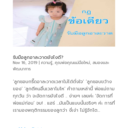
รับมือลูกอาละวาดยังไงดี?
Nov 16, 2019
|
ความรู้
,
คุณพ่อคุณแม่มือใหม่
,
สมองและ
พัฒนาการ
‘ลูกชอบกรี๊ดอาละวาดเวลาไม่ได้ดั่งใจ’ ‘ลูกชอบขว้าง
ของ’ ‘ลูกตีคนอื่นเวลาโมโห’ คำถามเหล่านี้ พ่อแม่ถาม
ทุกวัน ว่า จะจัดการยังไงดี .. ง่ายๆ เลยค่ะ ‘จัดการที่
พ่อแม่ก่อน’ จบ! . แฮร่ …มันเป็นแบบนั้นจริงๆ ค่ะ การที่
เรามองพฤติกรรมของลูกว่า งี่เง่า ไม่รู้จักโต...