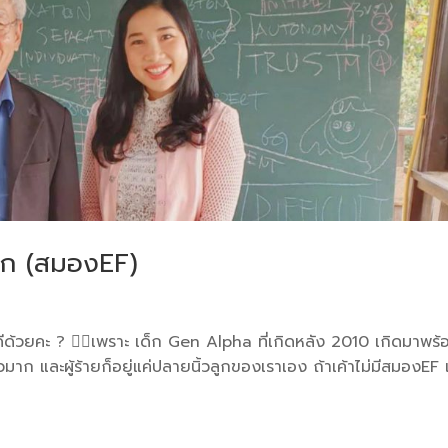
ลูก (สมองEF)
ีด้วยคะ ? 👩‍⚕️เพราะ เด็ก Gen Alpha ที่เกิดหลัง 2010 เกิดมาพร้
มาก และผู้ร้ายก็อยู่แค่ปลายนิ้วลูกของเราเอง ถ้าเค้าไม่มีสมองEF เ