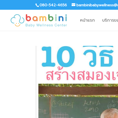
080-542-4656
bambinibabywellness@
หน้าแรก
บริการข