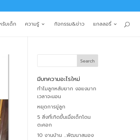
หรับเด็ก
ความรู้
กิจกรรม&ข่าว
แกลลอรี่
มีบทความอะไรใหม่
ทำไมลูกหลับยาก งอแงมาก
เวลาจะนอน
หยุดการขู่ลูก
5 สิ่งที่เกิดขึ้นเมื่อเด็กโดน
ตะคอก
10 งานบ้าน …พัฒนาสมอง