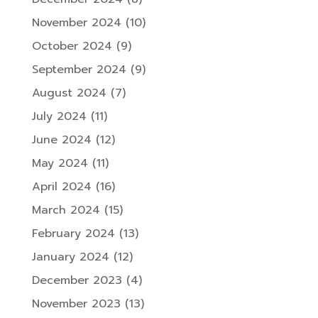
November 2024
(10)
October 2024
(9)
September 2024
(9)
August 2024
(7)
July 2024
(11)
June 2024
(12)
May 2024
(11)
April 2024
(16)
March 2024
(15)
February 2024
(13)
January 2024
(12)
December 2023
(4)
November 2023
(13)