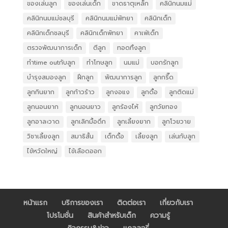
ของเล่นลูก
ของเล่นเด็ก
ขาดธาตุเหล็ก
คลินิกนมแม่
คลินิกนมแม่ชลบุรี
คลินิกนมแม่พัทยา
คลินิกเด็ก
คลินิกเด็กชลบุรี
คลินิกเด็กพัทยา
คาเฟ่เด็ก
ตรวจพัฒนาการเด็ก
ตีลูก
ทอดทิ้งลูก
ทำtime outกับลูก
ทำโทษลูก
นมแม่
บอกรักลูก
บำรุงสมองลูก
ฝึกลูก
พัฒนาการลูก
ลูกกรี๊ด
ลูกกินยาก
ลูกก้าวร้าว
ลูกงอแง
ลูกดื้อ
ลูกติดแม่
ลูกนอนยาก
ลูกนอนยาว
ลูกร้องไห้
ลูกวัยทอง
ลูกอาละวาด
ลูกเลิกมื้อดึก
ลูกเลี้ยงยาก
ลูกโวยวาย
วิชาเลี้ยงลูก
สมาธิสั้น
เด็กดื้อ
เลี้ยงลูก
เล่นกับลูก
ไข้หวัดใหญ่
ไข้เลือดออก
หน้าแรก
บริการของเรา
ติดต่อเรา
เกี่ยวกับเรา
โปรโมชั่น
สินค้าสำหรับเด็ก
ความรู้