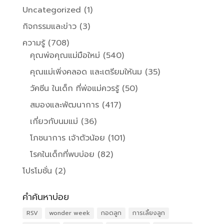
Uncategorized
(1)
กิจกรรมและข่าว
(3)
ความรู้
(708)
คุณพ่อคุณแม่มือใหม่
(540)
คุณแม่เพิ่งคลอด และเตรียมให้นม
(35)
วัคซีน ในเด็ก ที่พ่อแม่ควรรู้
(50)
สมองและพัฒนาการ
(417)
เกี่ยวกับนมแม่
(36)
โภชนาการ เจ้าตัวน้อย
(101)
โรคในเด็กที่พบบ่อย
(82)
โปรโมชั่น
(2)
คำค้นหาบ่อย
RSV
wonder week
กอดลูก
การเลี้ยงลูก