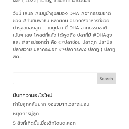
Mar 1, 2022
|
ความรู้
,
โภชนาการ เจ้าตัวน้อย
วันนี้ เสนอ #เมนูบำรุงสมอง DHA #จากธรรมชาติ
ช่วง #ทับทิมพาชิม หลายคน อยากให้อาหารที่ช่วย
บำรุงสมองลูก …. เมนูปลา นี่ DHA จากธรรมชาติ
เน้นๆ เลย โพสต์ที่แล้ว ได้พูดถึง ปลาที่มี #DHAสูง
และ #สารปรอทต่ำ คือ 👉ปลาช่อน ปลาดุก ปลานิล
ปลาสวาย ปลากระบอก 👉ปลากระพง ปลาทู ( ปลาทู
สด...
มีบทความอะไรใหม่
ทำไมลูกหลับยาก งอแงมากเวลาจะนอน
หยุดการขู่ลูก
5 สิ่งที่เกิดขึ้นเมื่อเด็กโดนตะคอก