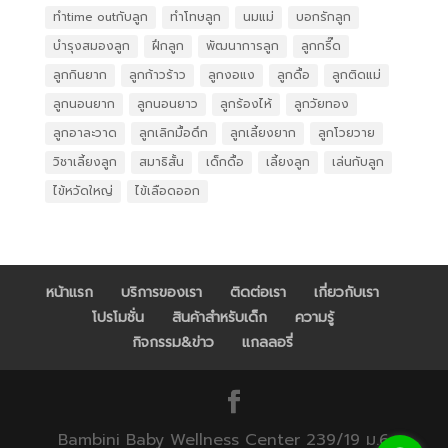
ทำtime outกับลูก
ทำโทษลูก
นมแม่
บอกรักลูก
บำรุงสมองลูก
ฝึกลูก
พัฒนาการลูก
ลูกกรี๊ด
ลูกกินยาก
ลูกก้าวร้าว
ลูกงอแง
ลูกดื้อ
ลูกติดแม่
ลูกนอนยาก
ลูกนอนยาว
ลูกร้องไห้
ลูกวัยทอง
ลูกอาละวาด
ลูกเลิกมื้อดึก
ลูกเลี้ยงยาก
ลูกโวยวาย
วิชาเลี้ยงลูก
สมาธิสั้น
เด็กดื้อ
เลี้ยงลูก
เล่นกับลูก
ไข้หวัดใหญ่
ไข้เลือดออก
หน้าแรก
บริการของเรา
ติดต่อเรา
เกี่ยวกับเรา
โปรโมชั่น
สินค้าสำหรับเด็ก
ความรู้
กิจกรรม&ข่าว
แกลลอรี่
Bambini Baby Wellness Center 239/19 ม.6