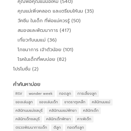
คุณพ่อคุณแม่มือใหม่
(540)
คุณแม่เพิ่งคลอด และเตรียมให้นม
(35)
วัคซีน ในเด็ก ที่พ่อแม่ควรรู้
(50)
สมองและพัฒนาการ
(417)
เกี่ยวกับนมแม่
(36)
โภชนาการ เจ้าตัวน้อย
(101)
โรคในเด็กที่พบบ่อย
(82)
โปรโมชั่น
(2)
คำค้นหาบ่อย
RSV
wonder week
กอดลูก
การเลี้ยงลูก
ของเล่นลูก
ของเล่นเด็ก
ขาดธาตุเหล็ก
คลินิกนมแม่
คลินิกนมแม่ชลบุรี
คลินิกนมแม่พัทยา
คลินิกเด็ก
คลินิกเด็กชลบุรี
คลินิกเด็กพัทยา
คาเฟ่เด็ก
ตรวจพัฒนาการเด็ก
ตีลูก
ทอดทิ้งลูก