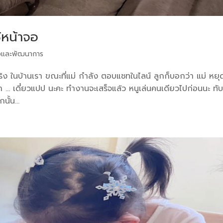
้หน้าจอ
และพัฒนาการ
ง ในบ้านเรา ขณะที่แม่ กำลัง ตอบแชทในไลน์ ลูกก็บอกว่า แม่ หยุ
า … เดี๋ยวแปป นะคะ ทำงานจะเสร็จแล้ว หนูเล่นคนเดียวไปก่อนนะ ทับ
ั้น...