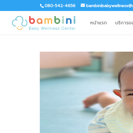
080-542-4656
bambinibabywellness@
หน้าแรก
บริการข