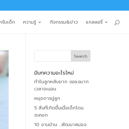
หรับเด็ก
ความรู้
กิจกรรม&ข่าว
แกลลอรี่
มีบทความอะไรใหม่
ทำไมลูกหลับยาก งอแงมาก
เวลาจะนอน
หยุดการขู่ลูก
5 สิ่งที่เกิดขึ้นเมื่อเด็กโดน
ตะคอก
10 งานบ้าน …พัฒนาสมอง