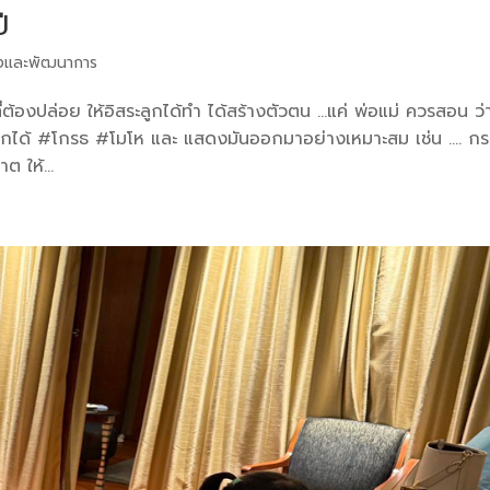
ี
งและพัฒนาการ
ยที่ต้องปล่อย ให้อิสระลูกได้ทำ ได้สร้างตัวตน …แค่ พ่อแม่ ควรสอน ว่
ลูกได้ #โกรธ #โมโห และ แสดงมันออกมาอย่างเหมาะสม เช่น …. กร
ต ให้...