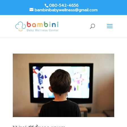
080-542-4656
bambinibabywellness@gmail.com