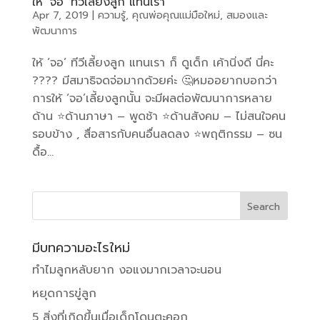
ให้ ‘จอ’ ทีวีเลี้ยงลูก แทนเรา
Apr 7, 2019
|
ความรู้
,
คุณพ่อคุณแม่มือใหม่
,
สมองและ
พัฒนาการ
ให้ ‘จอ’ ทีวีเลี้ยงลูก แทนเรา ก็ ดูเด็ก เค้านิ่งดี นี่คะ
???? มีสมาธิจดจ่อมากด้วยค่ะ 🤔หมออยากบอกว่า
การให้ ‘จอ’เลี้ยงลูกนั้น จะมีผลต่อพัฒนาการหลาย
ด้าน ⭐️ด้านภาษา – พูดช้า ⭐️ด้านสังคม – ไม่สนใจคน
รอบข้าง , สื่อสารกับคนอื่นลดลง ⭐️พฤติกรรม – ซน
ดื้อ...
มีบทความอะไรใหม่
ทำไมลูกหลับยาก งอแงมากเวลาจะนอน
หยุดการขู่ลูก
5 สิ่งที่เกิดขึ้นเมื่อเด็กโดนตะคอก