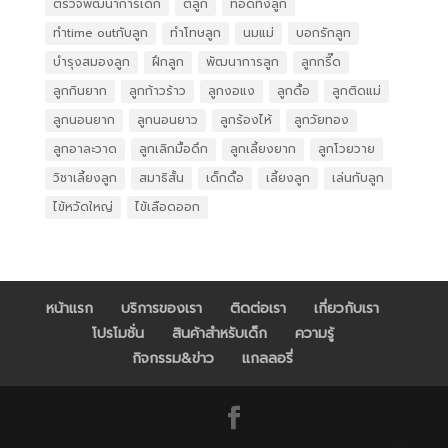
ตรวจพัฒนาการเด็ก
ตีลูก
ทอดทิ้งลูก
ทำtime outกับลูก
ทำโทษลูก
นมแม่
บอกรักลูก
บำรุงสมองลูก
ฝึกลูก
พัฒนาการลูก
ลูกกรี๊ด
ลูกกินยาก
ลูกก้าวร้าว
ลูกงอแง
ลูกดื้อ
ลูกติดแม่
ลูกนอนยาก
ลูกนอนยาว
ลูกร้องไห้
ลูกวัยทอง
ลูกอาละวาด
ลูกเลิกมื้อดึก
ลูกเลี้ยงยาก
ลูกโวยวาย
วิชาเลี้ยงลูก
สมาธิสั้น
เด็กดื้อ
เลี้ยงลูก
เล่นกับลูก
ไข้หวัดใหญ่
ไข้เลือดออก
หน้าแรก
บริการของเรา
ติดต่อเรา
เกี่ยวกับเรา
โปรโมชั่น
สินค้าสำหรับเด็ก
ความรู้
กิจกรรม&ข่าว
แกลลอรี่