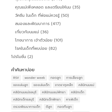
คุณแม่เพิ่งคลอด และเตรียมให้นม
(35)
วัคซีน ในเด็ก ที่พ่อแม่ควรรู้
(50)
สมองและพัฒนาการ
(417)
เกี่ยวกับนมแม่
(36)
โภชนาการ เจ้าตัวน้อย
(101)
โรคในเด็กที่พบบ่อย
(82)
โปรโมชั่น
(2)
คำค้นหาบ่อย
RSV
wonder week
กอดลูก
การเลี้ยงลูก
ของเล่นลูก
ของเล่นเด็ก
ขาดธาตุเหล็ก
คลินิกนมแม่
คลินิกนมแม่ชลบุรี
คลินิกนมแม่พัทยา
คลินิกเด็ก
คลินิกเด็กชลบุรี
คลินิกเด็กพัทยา
คาเฟ่เด็ก
ตรวจพัฒนาการเด็ก
ตีลูก
ทอดทิ้งลูก