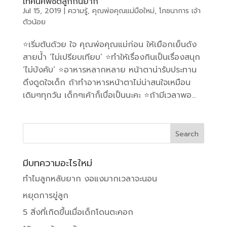
เทคนิคพิชิตลูกกินยาก
Jul 15, 2019
|
ความรู้
,
คุณพ่อคุณแม่มือใหม่
,
โภชนาการ เจ้า
ตัวน้อย
⭐️เริ่มต้นด้วย ใจ คุณพ่อคุณแม่ก่อน ให้เยือกเย็นดัง
สายน้ำ ‘ไม่เปรียบเทียบ’ ⭐️ทำให้เรื่องกินเป็นเรื่องสนุก
‘ไม่บังคับ’ ⭐️อาหารหลากหลาย หน้าตาน่ารับประทาน
ดึงดูดใจเด็ก ถ้าทำอาหารหน้าตาไม่น่าสนใจเหมือน
เดิมๆทุกวัน เด็กๆเค้าก็เบื่อเป็นนะคะ ⭐️ถ้ามีเวลาพอ...
มีบทความอะไรใหม่
ทำไมลูกหลับยาก งอแงมากเวลาจะนอน
หยุดการขู่ลูก
5 สิ่งที่เกิดขึ้นเมื่อเด็กโดนตะคอก