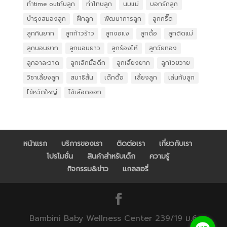
ทำtime outกับลูก
ทำโทษลูก
นมแม่
บอกรักลูก
บำรุงสมองลูก
ฝึกลูก
พัฒนาการลูก
ลูกกรี๊ด
ลูกกินยาก
ลูกก้าวร้าว
ลูกงอแง
ลูกดื้อ
ลูกติดแม่
ลูกนอนยาก
ลูกนอนยาว
ลูกร้องไห้
ลูกวัยทอง
ลูกอาละวาด
ลูกเลิกมื้อดึก
ลูกเลี้ยงยาก
ลูกโวยวาย
วิชาเลี้ยงลูก
สมาธิสั้น
เด็กดื้อ
เลี้ยงลูก
เล่นกับลูก
ไข้หวัดใหญ่
ไข้เลือดออก
หน้าแรก
บริการของเรา
ติดต่อเรา
เกี่ยวกับเรา
โปรโมชั่น
สินค้าสำหรับเด็ก
ความรู้
กิจกรรม&ข่าว
แกลลอรี่
Bambini Baby Wellness Center 239/19 ม.6