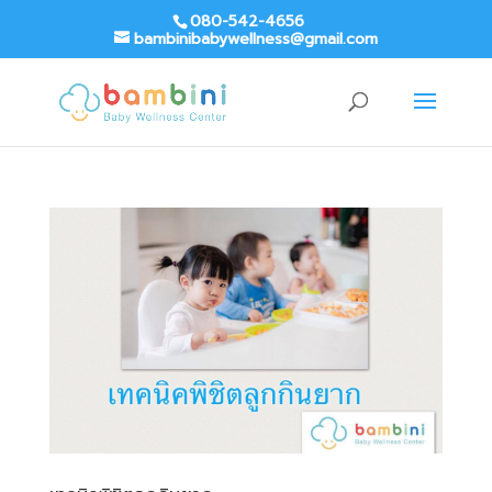
080-542-4656
bambinibabywellness@gmail.com