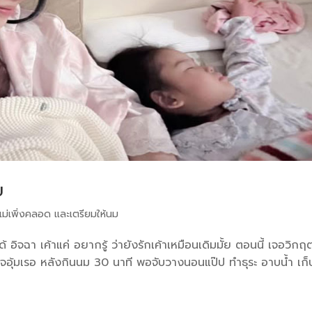
ย
ม่เพิ่งคลอด และเตรียมให้นม
ด้ อิจฉา เค้าแค่ อยากรู้ ว่ายังรักเค้าเหมือนเดิมมั้ย ตอนนี้ เจอวิกฤ
ร็จอุ้มเรอ หลังกินนม 30 นาที พอจับวางนอนแป๊ป ทำธุระ อาบน้ำ เก็