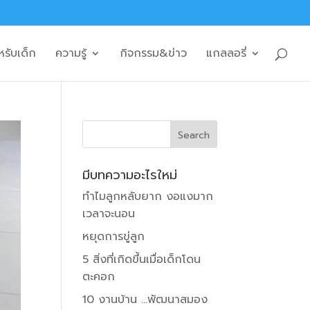
หรับเด็ก
ความรู้
กิจกรรม&ข่าว
แกลลอรี่
มีบทความอะไรใหม่
ทำไมลูกหลับยาก งอแงมาก
เวลาจะนอน
หยุดการขู่ลูก
5 สิ่งที่เกิดขึ้นเมื่อเด็กโดน
ตะคอก
10 งานบ้าน …พัฒนาสมอง