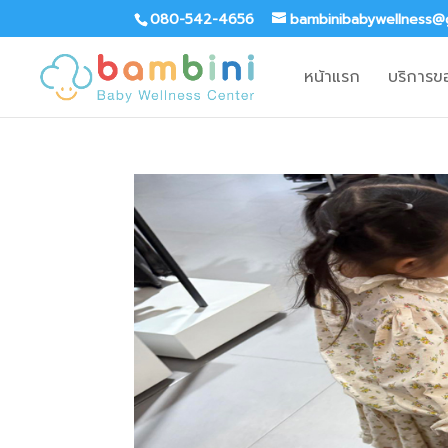
080-542-4656
bambinibabywellness@
หน้าแรก
บริการข