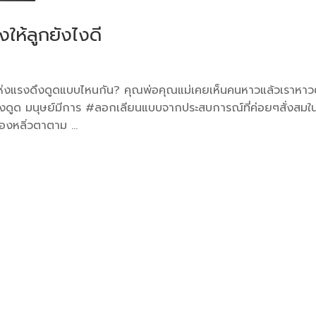
ให้ลูกยังไงดี
แห่งแรงดึงดูดแบบไหนกัน? คุณพ่อคุณแม่เคยเห็นคนหาวแล้วเราหา
ดึงดูด มนุษย์มีการ #ลอกเลียนแบบจากประสบการณ์ที่ค่อยๆสั่งสมใ
องหลิ่วตาตาม ...