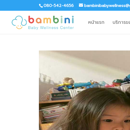
080-542-4656
bambinibabywellness@
หน้าแรก
บริการข