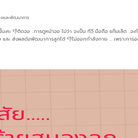
งและพัฒนาการ
คะ 👎ติดจอ ..การดูหน้าจอ ไม่ว่า จะเป็น ทีวี มือถือ แท๊บเล๊ต ..จะท
ดลง และ ส่งผลต่อพัฒนาการลูกได้ 👎ไม่ออกกำลังกาย … เพราะการ