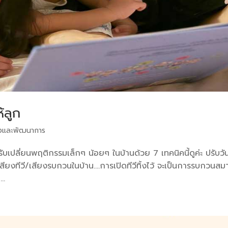
้ลูก
งและพัฒนาการ
ับเปลี่ยนพฤติกรรมเล็กๆ น้อยๆ ในบ้านด้วย 7 เทคนิคนี้ดูค่ะ ปรับวั
เสียงทีวี/เสียงรบกวนในบ้าน….การเปิดทีวีทิ้งไว้ จะเป็นการรบกวนสมา
..