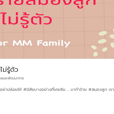
่รู้ตัว
งและพัฒนาการ
าทำ อย่าปล่อยให้ #นิสัยบางอย่างที่เคยชิน … มาทำร้าย #สมองลูก เร