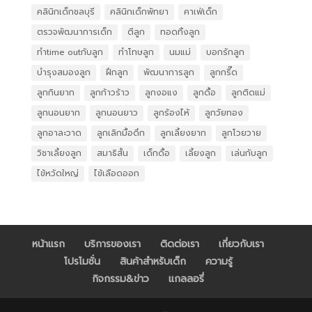
คลินิกเด็กชลบุรี
คลินิกเด็กพัทยา
คาเฟ่เด็ก
ตรวจพัฒนาการเด็ก
ตีลูก
ทอดทิ้งลูก
ทำtime outกับลูก
ทำโทษลูก
นมแม่
บอกรักลูก
บำรุงสมองลูก
ฝึกลูก
พัฒนาการลูก
ลูกกรี๊ด
ลูกกินยาก
ลูกก้าวร้าว
ลูกงอแง
ลูกดื้อ
ลูกติดแม่
ลูกนอนยาก
ลูกนอนยาว
ลูกร้องไห้
ลูกวัยทอง
ลูกอาละวาด
ลูกเลิกมื้อดึก
ลูกเลี้ยงยาก
ลูกโวยวาย
วิชาเลี้ยงลูก
สมาธิสั้น
เด็กดื้อ
เลี้ยงลูก
เล่นกับลูก
ไข้หวัดใหญ่
ไข้เลือดออก
หน้าแรก
บริการของเรา
ติดต่อเรา
เกี่ยวกับเรา
โปรโมชั่น
สินค้าสำหรับเด็ก
ความรู้
กิจกรรม&ข่าว
แกลลอรี่