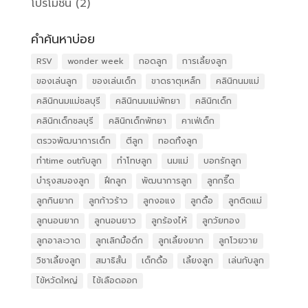
โปรโมชั่น
(2)
คำค้นหาบ่อย
RSV
wonder week
กอดลูก
การเลี้ยงลูก
ของเล่นลูก
ของเล่นเด็ก
ขาดธาตุเหล็ก
คลินิกนมแม่
คลินิกนมแม่ชลบุรี
คลินิกนมแม่พัทยา
คลินิกเด็ก
คลินิกเด็กชลบุรี
คลินิกเด็กพัทยา
คาเฟ่เด็ก
ตรวจพัฒนาการเด็ก
ตีลูก
ทอดทิ้งลูก
ทำtime outกับลูก
ทำโทษลูก
นมแม่
บอกรักลูก
บำรุงสมองลูก
ฝึกลูก
พัฒนาการลูก
ลูกกรี๊ด
ลูกกินยาก
ลูกก้าวร้าว
ลูกงอแง
ลูกดื้อ
ลูกติดแม่
ลูกนอนยาก
ลูกนอนยาว
ลูกร้องไห้
ลูกวัยทอง
ลูกอาละวาด
ลูกเลิกมื้อดึก
ลูกเลี้ยงยาก
ลูกโวยวาย
วิชาเลี้ยงลูก
สมาธิสั้น
เด็กดื้อ
เลี้ยงลูก
เล่นกับลูก
ไข้หวัดใหญ่
ไข้เลือดออก