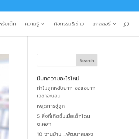
หรับเด็ก
ความรู้
กิจกรรม&ข่าว
แกลลอรี่
มีบทความอะไรใหม่
ทำไมลูกหลับยาก งอแงมาก
เวลาจะนอน
หยุดการขู่ลูก
5 สิ่งที่เกิดขึ้นเมื่อเด็กโดน
ตะคอก
10 งานบ้าน …พัฒนาสมอง