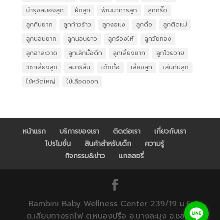
บำรุงสมองลูก
ฝึกลูก
พัฒนาการลูก
ลูกกรี๊ด
ลูกกินยาก
ลูกก้าวร้าว
ลูกงอแง
ลูกดื้อ
ลูกติดแม่
ลูกนอนยาก
ลูกนอนยาว
ลูกร้องไห้
ลูกวัยทอง
ลูกอาละวาด
ลูกเลิกมื้อดึก
ลูกเลี้ยงยาก
ลูกโวยวาย
วิชาเลี้ยงลูก
สมาธิสั้น
เด็กดื้อ
เลี้ยงลูก
เล่นกับลูก
ไข้หวัดใหญ่
ไข้เลือดออก
หน้าแรก
บริการของเรา
ติดต่อเรา
เกี่ยวกับเรา
โปรโมชั่น
สินค้าสำหรับเด็ก
ความรู้
กิจกรรม&ข่าว
แกลลอรี่
Bambini Baby Wellness Center 239/19 ม.6
ถ.เลียบทางรถไฟ ต.หนองปรือ อ.บางละมุง จ.ชลบุรี