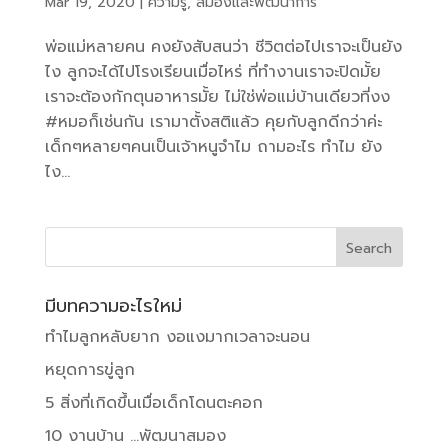
Mar 19, 2020
|
ความรู้
,
สมองและพัฒนาการ
พ่อแม่หลายคน คงยังสับสนว่า ชีวิตต่อไปเราจะเป็นยัง
ไง ลูกจะได้ไปโรงเรียนเมื่อไหร่ ที่ทำงานเราจะปิดมั้ย
เราจะต้องกักตุนอาหารมั้ย ไม่ใช่พ่อแม่บ้านเดียวที่งง
#หมอก็เช่นกัน เรามาตั้งสติแล้ว คุยกับลูกดีกว่าค่ะ
เด็กๆหลายๆคนเป็นเจ้าหนูจำไม ถามอะไร ทำไม ยัง
ไง...
มีบทความอะไรใหม่
ทำไมลูกหลับยาก งอแงมากเวลาจะนอน
หยุดการขู่ลูก
5 สิ่งที่เกิดขึ้นเมื่อเด็กโดนตะคอก
10 งานบ้าน …พัฒนาสมอง