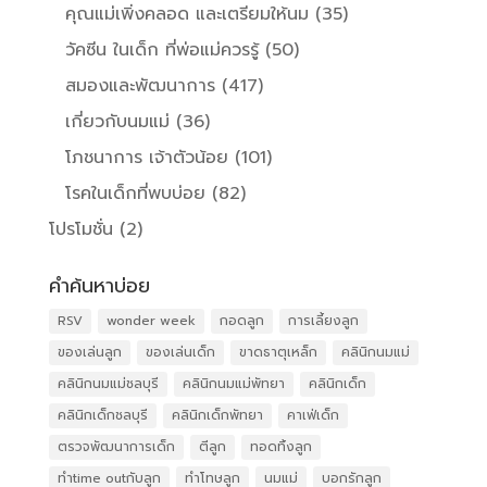
คุณแม่เพิ่งคลอด และเตรียมให้นม
(35)
วัคซีน ในเด็ก ที่พ่อแม่ควรรู้
(50)
สมองและพัฒนาการ
(417)
เกี่ยวกับนมแม่
(36)
โภชนาการ เจ้าตัวน้อย
(101)
โรคในเด็กที่พบบ่อย
(82)
โปรโมชั่น
(2)
คำค้นหาบ่อย
RSV
wonder week
กอดลูก
การเลี้ยงลูก
ของเล่นลูก
ของเล่นเด็ก
ขาดธาตุเหล็ก
คลินิกนมแม่
คลินิกนมแม่ชลบุรี
คลินิกนมแม่พัทยา
คลินิกเด็ก
คลินิกเด็กชลบุรี
คลินิกเด็กพัทยา
คาเฟ่เด็ก
ตรวจพัฒนาการเด็ก
ตีลูก
ทอดทิ้งลูก
ทำtime outกับลูก
ทำโทษลูก
นมแม่
บอกรักลูก