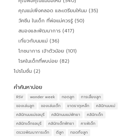
คุณพ่อคุณแม่มือใหม่
(540)
คุณแม่เพิ่งคลอด และเตรียมให้นม
(35)
วัคซีน ในเด็ก ที่พ่อแม่ควรรู้
(50)
สมองและพัฒนาการ
(417)
เกี่ยวกับนมแม่
(36)
โภชนาการ เจ้าตัวน้อย
(101)
โรคในเด็กที่พบบ่อย
(82)
โปรโมชั่น
(2)
คำค้นหาบ่อย
RSV
wonder week
กอดลูก
การเลี้ยงลูก
ของเล่นลูก
ของเล่นเด็ก
ขาดธาตุเหล็ก
คลินิกนมแม่
คลินิกนมแม่ชลบุรี
คลินิกนมแม่พัทยา
คลินิกเด็ก
คลินิกเด็กชลบุรี
คลินิกเด็กพัทยา
คาเฟ่เด็ก
ตรวจพัฒนาการเด็ก
ตีลูก
ทอดทิ้งลูก