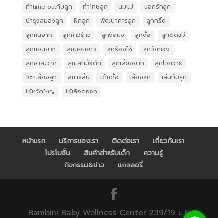
ทำtime outกับลูก
ทำโทษลูก
นมแม่
บอกรักลูก
บำรุงสมองลูก
ฝึกลูก
พัฒนาการลูก
ลูกกรี๊ด
ลูกกินยาก
ลูกก้าวร้าว
ลูกงอแง
ลูกดื้อ
ลูกติดแม่
ลูกนอนยาก
ลูกนอนยาว
ลูกร้องไห้
ลูกวัยทอง
ลูกอาละวาด
ลูกเลิกมื้อดึก
ลูกเลี้ยงยาก
ลูกโวยวาย
วิชาเลี้ยงลูก
สมาธิสั้น
เด็กดื้อ
เลี้ยงลูก
เล่นกับลูก
ไข้หวัดใหญ่
ไข้เลือดออก
หน้าแรก
บริการของเรา
ติดต่อเรา
เกี่ยวกับเรา
โปรโมชั่น
สินค้าสำหรับเด็ก
ความรู้
กิจกรรม&ข่าว
แกลลอรี่
Bambini Baby Wellness Center 239/19 ม.6