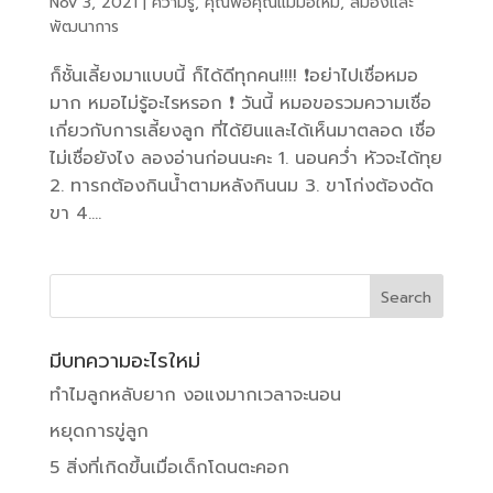
Nov 3, 2021
|
ความรู้
,
คุณพ่อคุณแม่มือใหม่
,
สมองและ
พัฒนาการ
ก็ชั้นเลี้ยงมาแบบนี้ ก็ได้ดีทุกคน!!!! ❗️อย่าไปเชื่อหมอ
มาก หมอไม่รู้อะไรหรอก ❗️ วันนี้ หมอขอรวมความเชื่อ
เกี่ยวกับการเลี้ยงลูก ที่ได้ยินและได้เห็นมาตลอด เชื่อ
ไม่เชื่อยังไง ลองอ่านก่อนนะคะ 1. นอนคว่ำ หัวจะได้ทุย
2. ทารกต้องกินน้ำตามหลังกินนม 3. ขาโก่งต้องดัด
ขา 4....
มีบทความอะไรใหม่
ทำไมลูกหลับยาก งอแงมากเวลาจะนอน
หยุดการขู่ลูก
5 สิ่งที่เกิดขึ้นเมื่อเด็กโดนตะคอก