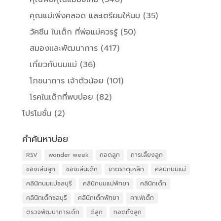
คุณแม่เพิ่งคลอด และเตรียมให้นม
(35)
วัคซีน ในเด็ก ที่พ่อแม่ควรรู้
(50)
สมองและพัฒนาการ
(417)
เกี่ยวกับนมแม่
(36)
โภชนาการ เจ้าตัวน้อย
(101)
โรคในเด็กที่พบบ่อย
(82)
โปรโมชั่น
(2)
คำค้นหาบ่อย
RSV
wonder week
กอดลูก
การเลี้ยงลูก
ของเล่นลูก
ของเล่นเด็ก
ขาดธาตุเหล็ก
คลินิกนมแม่
คลินิกนมแม่ชลบุรี
คลินิกนมแม่พัทยา
คลินิกเด็ก
คลินิกเด็กชลบุรี
คลินิกเด็กพัทยา
คาเฟ่เด็ก
ตรวจพัฒนาการเด็ก
ตีลูก
ทอดทิ้งลูก