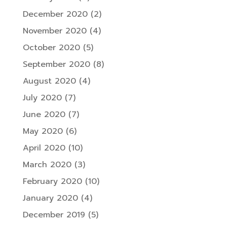
December 2020
(2)
November 2020
(4)
October 2020
(5)
September 2020
(8)
August 2020
(4)
July 2020
(7)
June 2020
(7)
May 2020
(6)
April 2020
(10)
March 2020
(3)
February 2020
(10)
January 2020
(4)
December 2019
(5)