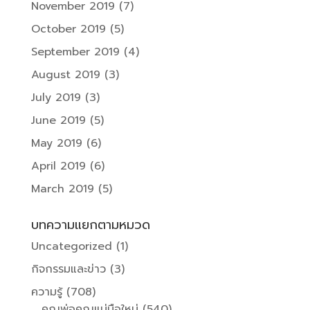
November 2019
(7)
October 2019
(5)
September 2019
(4)
August 2019
(3)
July 2019
(3)
June 2019
(5)
May 2019
(6)
April 2019
(6)
March 2019
(5)
บทความแยกตามหมวด
Uncategorized
(1)
กิจกรรมและข่าว
(3)
ความรู้
(708)
คุณพ่อคุณแม่มือใหม่
(540)