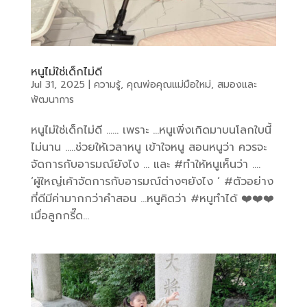
หนูไม่ใช่เด็กไม่ดี
Jul 31, 2025
|
ความรู้
,
คุณพ่อคุณแม่มือใหม่
,
สมองและ
พัฒนาการ
หนูไม่ใช่เด็กไม่ดี …… เพราะ …หนูเพิ่งเกิดมาบนโลกใบนี้
ไม่นาน …..ช่วยให้เวลาหนู เข้าใจหนู สอนหนูว่า ควรจะ
จัดการกับอารมณ์ยังไง … และ #ทำให้หนูเห็นว่า ….
‘ผู้ใหญ่เค้าจัดการกับอารมณ์ต่างๆยังไง ‘ #ตัวอย่าง
ที่ดีมีค่ามากกว่าคำสอน …หนูคิดว่า #หนูทำได้ ❤️❤️❤️
เมื่อลูกกรี๊ด...