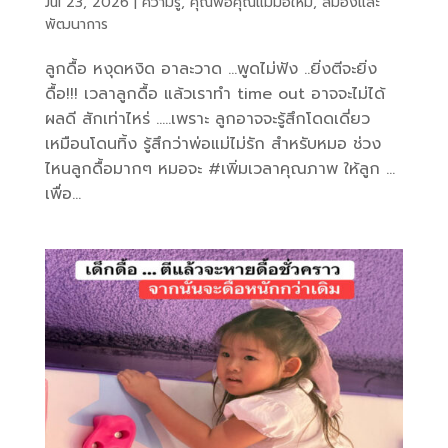
Jul 23, 2026
|
ความรู้
,
คุณพ่อคุณแม่มือใหม่
,
สมองและ
พัฒนาการ
ลูกดื้อ หงุดหงิด อาละวาด …พูดไม่ฟัง ..ยิ่งตีจะยิ่ง
ดื้อ!!! เวลาลูกดื้อ แล้วเราทำ time out อาจจะไม่ได้
ผลดี สักเท่าไหร่ …..เพราะ ลูกอาจจะรู้สึกโดดเดี่ยว
เหมือนโดนทิ้ง รู้สึกว่าพ่อแม่ไม่รัก สำหรับหมอ ช่วง
ไหนลูกดื้อมากๆ หมอจะ #เพิ่มเวลาคุณภาพ ให้ลูก …
เพื่อ...