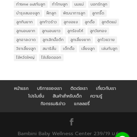
ทำtime outกับลูก
ทำโทษลูก
นมแม่
บอกรักลูก
บำรุงสมองลูก
ฝึกลูก
พัฒนาการลูก
ลูกกรี๊ด
ลูกกินยาก
ลูกก้าวร้าว
ลูกงอแง
ลูกดื้อ
ลูกติดแม่
ลูกนอนยาก
ลูกนอนยาว
ลูกร้องไห้
ลูกวัยทอง
ลูกอาละวาด
ลูกเลิกมื้อดึก
ลูกเลี้ยงยาก
ลูกโวยวาย
วิชาเลี้ยงลูก
สมาธิสั้น
เด็กดื้อ
เลี้ยงลูก
เล่นกับลูก
ไข้หวัดใหญ่
ไข้เลือดออก
หน้าแรก
บริการของเรา
ติดต่อเรา
เกี่ยวกับเรา
โปรโมชั่น
สินค้าสำหรับเด็ก
ความรู้
กิจกรรม&ข่าว
แกลลอรี่
Bambini Baby Wellness Center 239/19 ม.6