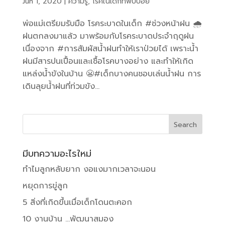
Jun 1, 2020
|
ความรู้
,
โรคในเด็กที่พบบ่อย
พ่อแม่เตรียมรับมือ โรคระบาดในเด็ก #ช่วงหน้าฝน 🌧
ฝนตกลงมาแล้ว มาพร้อมกับโรคระบาดประจำฤดูฝน
เนื่องจาก #การสัมผัสน้ำฝนทำให้เราป่วยได้ เพราะน้ำ
ฝนมีสารปนเปื้อนและเชื้อโรคบางอย่าง และทำให้เกิด
แหล่งน้ำขังในบ้าน 😬#เด็กบางคนชอบเล่นน้ำฝน การ
เดินลุยน้ำฝนที่ท่วมขัง...
มีบทความอะไรใหม่
ทำไมลูกหลับยาก งอแงมากเวลาจะนอน
หยุดการขู่ลูก
5 สิ่งที่เกิดขึ้นเมื่อเด็กโดนตะคอก
10 งานบ้าน …พัฒนาสมอง