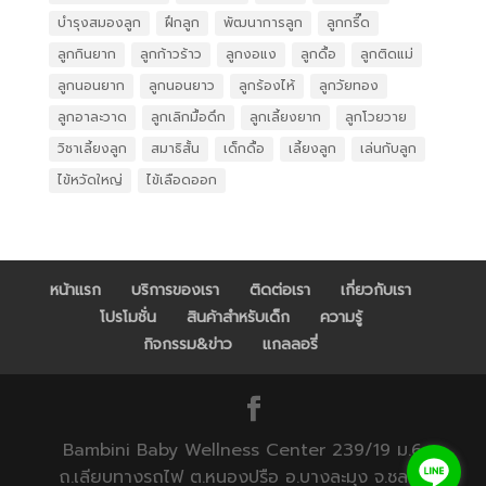
บำรุงสมองลูก
ฝึกลูก
พัฒนาการลูก
ลูกกรี๊ด
ลูกกินยาก
ลูกก้าวร้าว
ลูกงอแง
ลูกดื้อ
ลูกติดแม่
ลูกนอนยาก
ลูกนอนยาว
ลูกร้องไห้
ลูกวัยทอง
ลูกอาละวาด
ลูกเลิกมื้อดึก
ลูกเลี้ยงยาก
ลูกโวยวาย
วิชาเลี้ยงลูก
สมาธิสั้น
เด็กดื้อ
เลี้ยงลูก
เล่นกับลูก
ไข้หวัดใหญ่
ไข้เลือดออก
หน้าแรก
บริการของเรา
ติดต่อเรา
เกี่ยวกับเรา
โปรโมชั่น
สินค้าสำหรับเด็ก
ความรู้
กิจกรรม&ข่าว
แกลลอรี่
Bambini Baby Wellness Center 239/19 ม.6
ถ.เลียบทางรถไฟ ต.หนองปรือ อ.บางละมุง จ.ชลบุรี