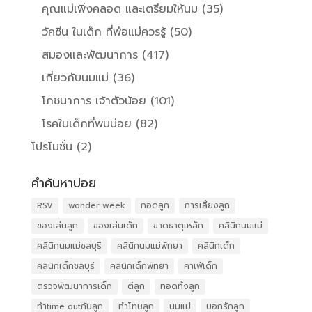
คุณแม่เพิ่งคลอด และเตรียมให้นม
(35)
วัคซีน ในเด็ก ที่พ่อแม่ควรรู้
(50)
สมองและพัฒนาการ
(417)
เกี่ยวกับนมแม่
(36)
โภชนาการ เจ้าตัวน้อย
(101)
โรคในเด็กที่พบบ่อย
(82)
โปรโมชั่น
(2)
คำค้นหาบ่อย
RSV
wonder week
กอดลูก
การเลี้ยงลูก
ของเล่นลูก
ของเล่นเด็ก
ขาดธาตุเหล็ก
คลินิกนมแม่
คลินิกนมแม่ชลบุรี
คลินิกนมแม่พัทยา
คลินิกเด็ก
คลินิกเด็กชลบุรี
คลินิกเด็กพัทยา
คาเฟ่เด็ก
ตรวจพัฒนาการเด็ก
ตีลูก
ทอดทิ้งลูก
ทำtime outกับลูก
ทำโทษลูก
นมแม่
บอกรักลูก