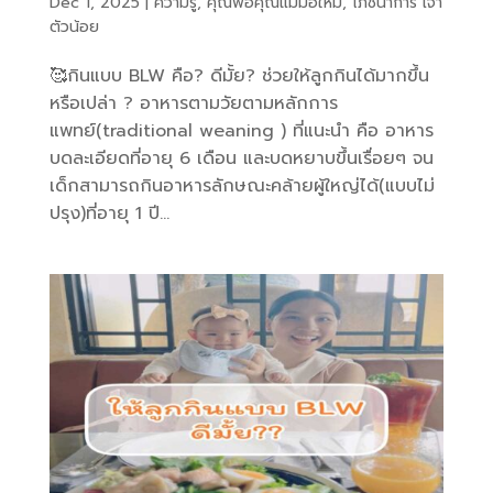
Dec 1, 2025
|
ความรู้
,
คุณพ่อคุณแม่มือใหม่
,
โภชนาการ เจ้า
ตัวน้อย
🥰กินแบบ BLW คือ? ดีมั้ย? ช่วยให้ลูกกินได้มากขึ้น
หรือเปล่า ? อาหารตามวัยตามหลักการ
แพทย์(traditional weaning ) ที่แนะนำ คือ อาหาร
บดละเอียดที่อายุ 6 เดือน และบดหยาบขึ้นเรื่อยๆ จน
เด็กสามารถกินอาหารลักษณะคล้ายผู้ใหญ่ได้(แบบไม่
ปรุง)ที่อายุ 1 ปี...