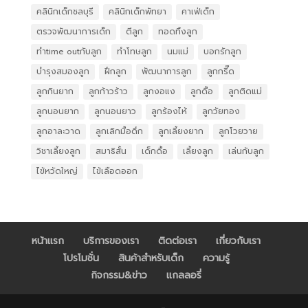
คลินิกเด็กชลบุรี
คลินิกเด็กพัทยา
คาเฟ่เด็ก
ตรวจพัฒนาการเด็ก
ตีลูก
ทอดทิ้งลูก
ทำtime outกับลูก
ทำโทษลูก
นมแม่
บอกรักลูก
บำรุงสมองลูก
ฝึกลูก
พัฒนาการลูก
ลูกกรี๊ด
ลูกกินยาก
ลูกก้าวร้าว
ลูกงอแง
ลูกดื้อ
ลูกติดแม่
ลูกนอนยาก
ลูกนอนยาว
ลูกร้องไห้
ลูกวัยทอง
ลูกอาละวาด
ลูกเลิกมื้อดึก
ลูกเลี้ยงยาก
ลูกโวยวาย
วิชาเลี้ยงลูก
สมาธิสั้น
เด็กดื้อ
เลี้ยงลูก
เล่นกับลูก
ไข้หวัดใหญ่
ไข้เลือดออก
หน้าแรก
บริการของเรา
ติดต่อเรา
เกี่ยวกับเรา
โปรโมชั่น
สินค้าสำหรับเด็ก
ความรู้
กิจกรรม&ข่าว
แกลลอรี่