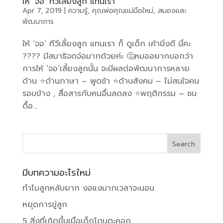
ให้ ‘จอ’ ทีวีเลี้ยงลูก แทนเรา
Apr 7, 2019
|
ความรู้
,
คุณพ่อคุณแม่มือใหม่
,
สมองและ
พัฒนาการ
ให้ ‘จอ’ ทีวีเลี้ยงลูก แทนเรา ก็ ดูเด็ก เค้านิ่งดี นี่คะ
???? มีสมาธิจดจ่อมากด้วยค่ะ 🤔หมออยากบอกว่า
การให้ ‘จอ’เลี้ยงลูกนั้น จะมีผลต่อพัฒนาการหลาย
ด้าน ⭐️ด้านภาษา – พูดช้า ⭐️ด้านสังคม – ไม่สนใจคน
รอบข้าง , สื่อสารกับคนอื่นลดลง ⭐️พฤติกรรม – ซน
ดื้อ...
มีบทความอะไรใหม่
ทำไมลูกหลับยาก งอแงมากเวลาจะนอน
หยุดการขู่ลูก
5 สิ่งที่เกิดขึ้นเมื่อเด็กโดนตะคอก