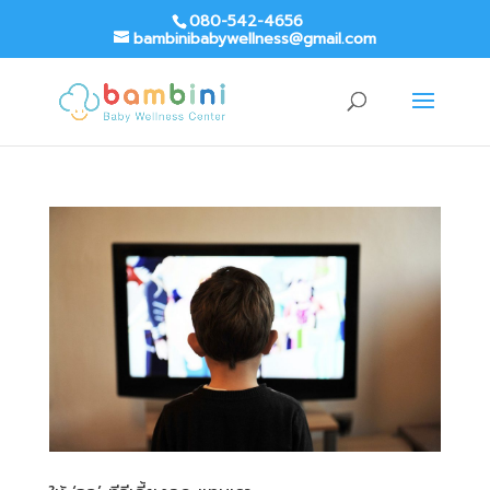
080-542-4656
bambinibabywellness@gmail.com