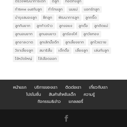
ตรวจพัฒนาการเด็ก
ตีลูก
ทอดทิ้งลูก
ทำtime outกับลูก
ทำโทษลูก
นมแม่
บอกรักลูก
บำรุงสมองลูก
ฝึกลูก
พัฒนาการลูก
ลูกกรี๊ด
ลูกกินยาก
ลูกก้าวร้าว
ลูกงอแง
ลูกดื้อ
ลูกติดแม่
ลูกนอนยาก
ลูกนอนยาว
ลูกร้องไห้
ลูกวัยทอง
ลูกอาละวาด
ลูกเลิกมื้อดึก
ลูกเลี้ยงยาก
ลูกโวยวาย
วิชาเลี้ยงลูก
สมาธิสั้น
เด็กดื้อ
เลี้ยงลูก
เล่นกับลูก
ไข้หวัดใหญ่
ไข้เลือดออก
หน้าแรก
บริการของเรา
ติดต่อเรา
เกี่ยวกับเรา
โปรโมชั่น
สินค้าสำหรับเด็ก
ความรู้
กิจกรรม&ข่าว
แกลลอรี่