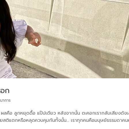
ะคอก
นาการ
ผลคือ ลูกหยุดดื้อ แป๊ปเดียว หลังจากนั้น ตะคอกเรากลับเสียงดัง
เคยสติแตกหรือหลุดควบคุมกันทั้งนั้น… เราทุกคนคือมนุษย์ธรรมดาคนห