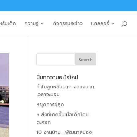
หรับเด็ก
ความรู้
กิจกรรม&ข่าว
แกลลอรี่
มีบทความอะไรใหม่
ทำไมลูกหลับยาก งอแงมาก
เวลาจะนอน
หยุดการขู่ลูก
5 สิ่งที่เกิดขึ้นเมื่อเด็กโดน
ตะคอก
10 งานบ้าน …พัฒนาสมอง