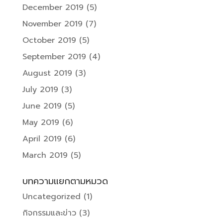
December 2019
(5)
November 2019
(7)
October 2019
(5)
September 2019
(4)
August 2019
(3)
July 2019
(3)
June 2019
(5)
May 2019
(6)
April 2019
(6)
March 2019
(5)
บทความแยกตามหมวด
Uncategorized
(1)
กิจกรรมและข่าว
(3)