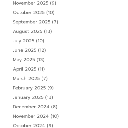
November 2025
(9)
October 2025
(10)
September 2025
(7)
August 2025
(13)
July 2025
(10)
June 2025
(12)
May 2025
(13)
April 2025
(11)
March 2025
(7)
February 2025
(9)
January 2025
(13)
December 2024
(8)
November 2024
(10)
October 2024
(9)