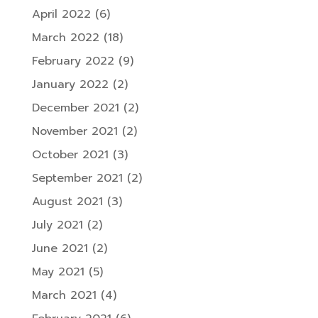
April 2022
(6)
March 2022
(18)
February 2022
(9)
January 2022
(2)
December 2021
(2)
November 2021
(2)
October 2021
(3)
September 2021
(2)
August 2021
(3)
July 2021
(2)
June 2021
(2)
May 2021
(5)
March 2021
(4)