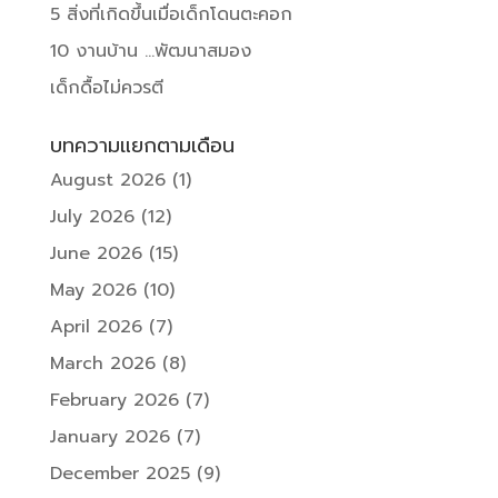
5 สิ่งที่เกิดขึ้นเมื่อเด็กโดนตะคอก
10 งานบ้าน …พัฒนาสมอง
เด็กดื้อไม่ควรตี
บทความแยกตามเดือน
August 2026
(1)
July 2026
(12)
June 2026
(15)
May 2026
(10)
April 2026
(7)
March 2026
(8)
February 2026
(7)
January 2026
(7)
December 2025
(9)